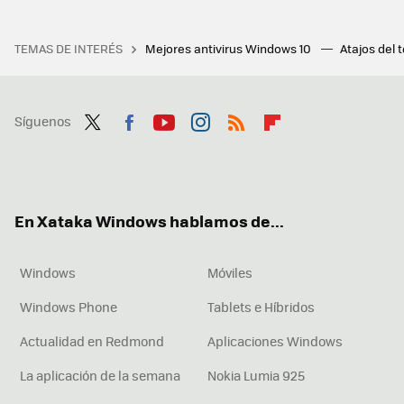
TEMAS DE INTERÉS
Mejores antivirus Windows 10
Atajos del 
Síguenos
Twit
Fac
You
Inst
RSS
Flip
ter
ebo
tub
agr
boa
ok
e
am
rd
En Xataka Windows hablamos de...
Windows
Móviles
Windows Phone
Tablets e Híbridos
Actualidad en Redmond
Aplicaciones Windows
La aplicación de la semana
Nokia Lumia 925