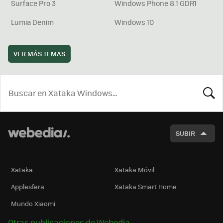
Surface Pro 3
Windows Phone 8.1 GDR1
Lumia Denim
Windows 10
VER MÁS TEMAS
BUSCA
SUBIR
Xataka
Xataka Móvil
Applesfera
Xataka Smart Home
Mundo Xiaomi
Otras publicaciones de Webedia