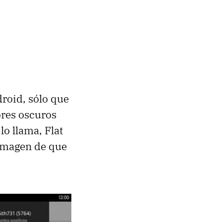
droid, sólo que
ores oscuros
lo llama, Flat
 imagen de que