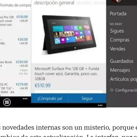
s novedades internas son un misterio, porque
bios de esta actualización. La interfaz, por s