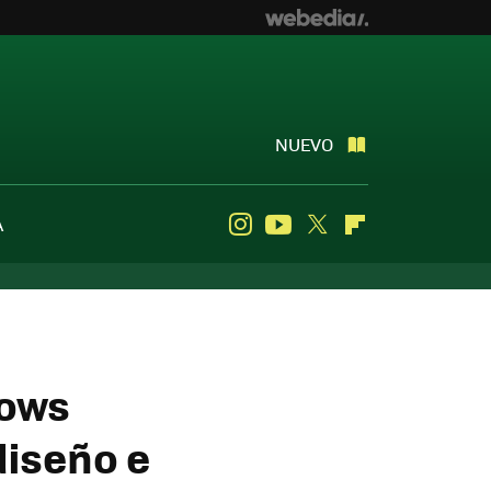
NUEVO
A
Instagram
Youtube
Twitter
Flipboard
dows
diseño e