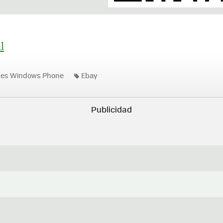
l
nes Windows Phone
Ebay