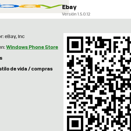
Ebay
Versión 1.5.0.12
r: eBay, Inc
Windows Phone Store
en:
s
stilo de vida / compras