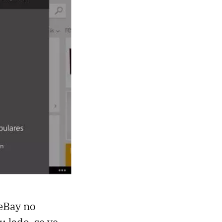
 eBay no
u lado, se ve