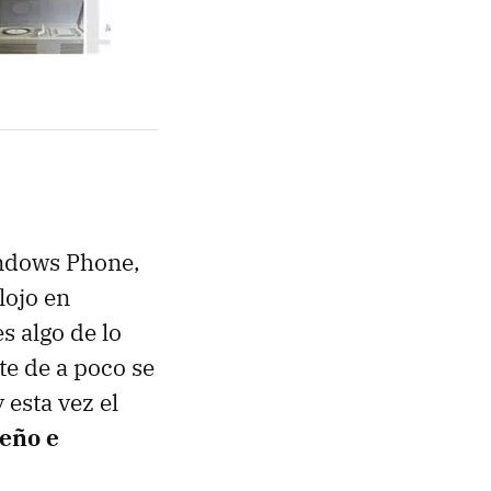
indows Phone,
lojo en
s algo de lo
e de a poco se
 esta vez el
seño e