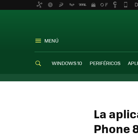
MENÚ
WINDOWS 10
PERIFÉRICOS
APL
La apli
Phone 8