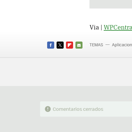
Via |
WPCentra
TEMAS
Aplicacio
FACEBOOK
TWITTER
FLIPBOARD
E-
MAIL
Comentarios cerrados