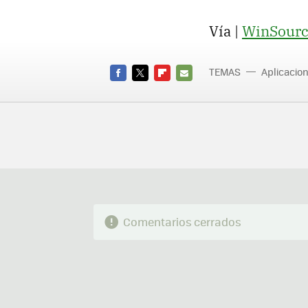
Vía |
WinSourc
TEMAS
Aplicacio
FACEBOOK
TWITTER
FLIPBOARD
E-
MAIL
Comentarios cerrados