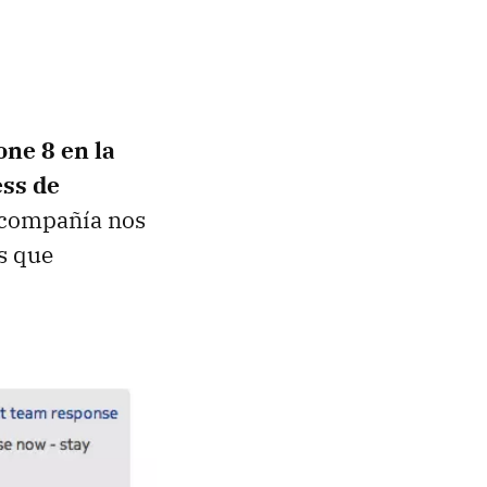
ne 8 en la
ess de
 compañía nos
s que