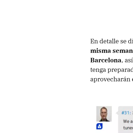
En detalle se 
misma semana 
Barcelona
, a
tenga preparad
aprovecharán 