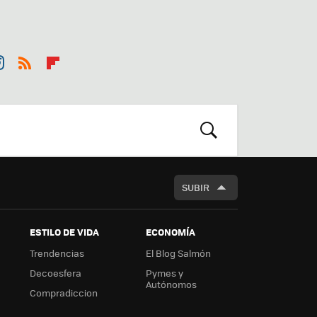
st
RSS
Flip
r
boa
m
rd
BUSCAR
SUBIR
ESTILO DE VIDA
ECONOMÍA
Trendencias
El Blog Salmón
Decoesfera
Pymes y
Autónomos
Compradiccion