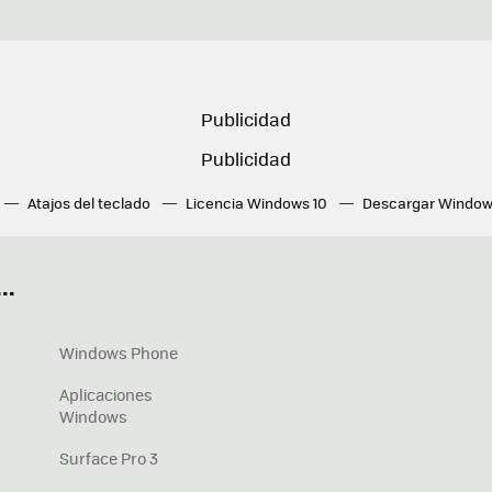
Atajos del teclado
Licencia Windows 10
Descargar Window
ué tarjeta gráfica tengo
Fórmulas Excel
DirectX
Fondos W
OneDrive
Nuevos Surface
..
Windows Phone
Aplicaciones
Windows
Surface Pro 3