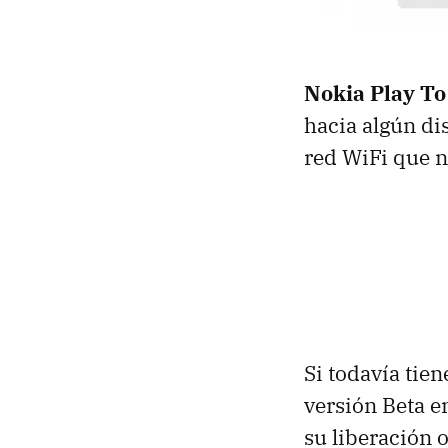
Nokia Play To
hacia algún di
red WiFi que n
Si todavía ti
versión Beta e
su liberación o