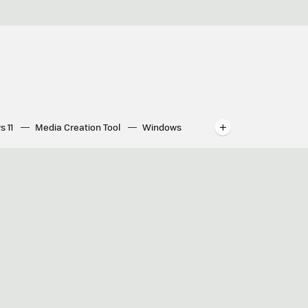
s 11
Media Creation Tool
Windows
indows
WhatsApp para ordenador