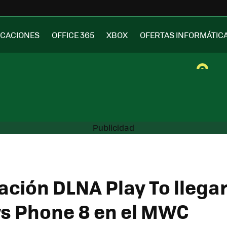
ICACIONES
OFFICE 365
XBOX
OFERTAS INFORMÁTIC
ación DLNA Play To llegar
s Phone 8 en el MWC