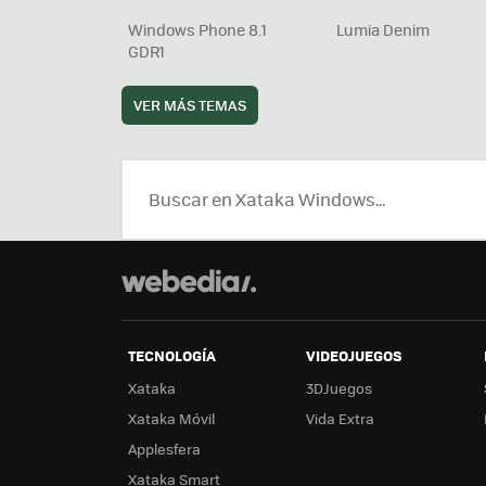
Windows Phone 8.1
Lumia Denim
GDR1
VER MÁS TEMAS
TECNOLOGÍA
VIDEOJUEGOS
Xataka
3DJuegos
Xataka Móvil
Vida Extra
Applesfera
Xataka Smart