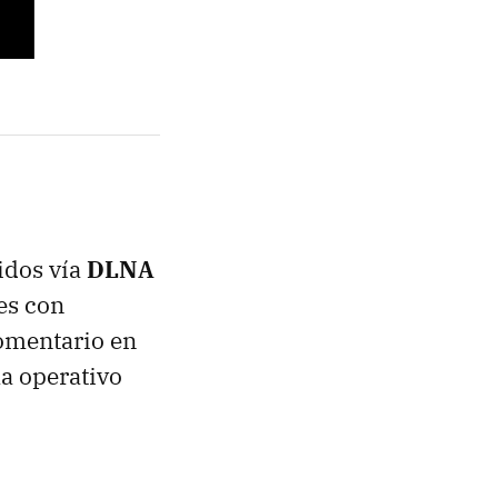
idos vía
DLNA
es con
omentario en
ma operativo