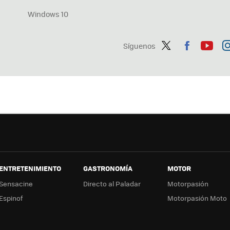
Windows 10
Síguenos
Twit
Fac
You
In
ter
ebo
tub
ag
ok
e
a
ENTRETENIMIENTO
GASTRONOMÍA
MOTOR
Sensacine
Directo al Paladar
Motorpasión
Espinof
Motorpasión Moto