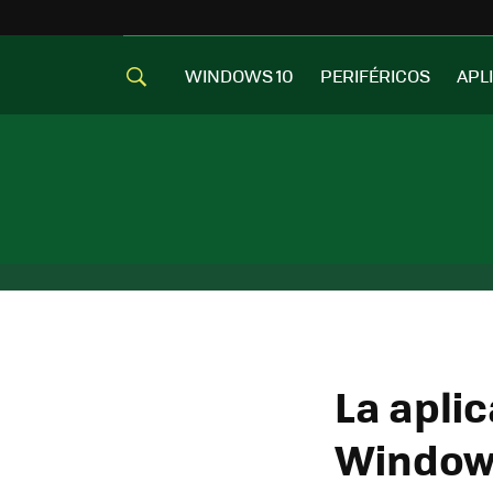
WINDOWS 10
PERIFÉRICOS
APL
La aplic
Window