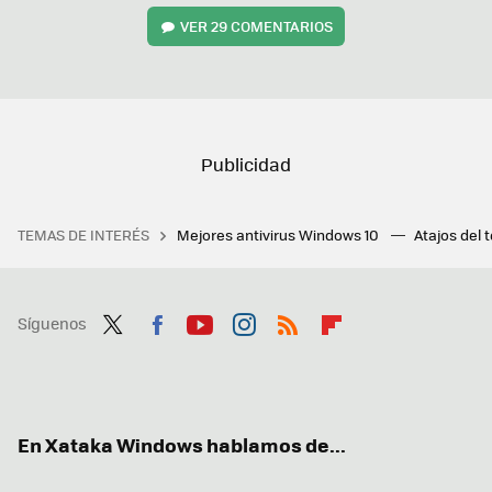
VER
29 COMENTARIOS
TEMAS DE INTERÉS
Mejores antivirus Windows 10
Atajos del 
Síguenos
Twit
Fac
You
Inst
RSS
Flip
ter
ebo
tub
agr
boa
ok
e
am
rd
En Xataka Windows hablamos de...