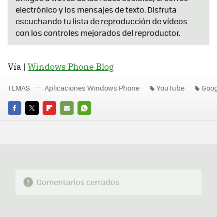
electrónico y los mensajes de texto. Disfruta
escuchando tu lista de reproducción de vídeos
con los controles mejorados del reproductor.
Vía |
Windows Phone Blog
TEMAS
Aplicaciones Windows Phone
YouTube
Goog
FACEBOOK
TWITTER
FLIPBOARD
E-
WHATSAPP
MAIL
Comentarios cerrados