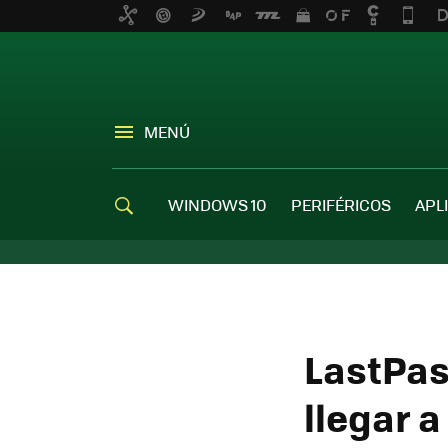
MENÚ
WINDOWS 10
PERIFÉRICOS
APL
LastPas
llegar 