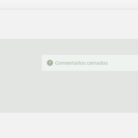
FACEBOOK
TWITTER
FLIPBOARD
E-
MAIL
Comentarios cerrados