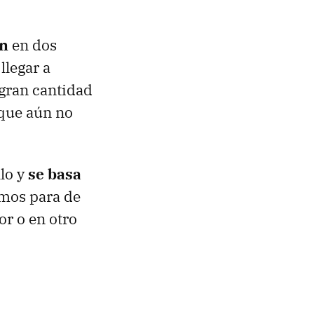
ón
en dos
llegar a
gran cantidad
 que aún no
llo y
se basa
mos para de
or o en otro