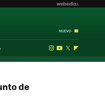
NUEVO
A
Instagram
Youtube
Twitter
Flipboard
unto de