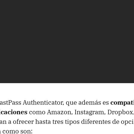
LastPass Authenticator, que además es
compati
icaciones
como Amazon, Instagram, Dropbox,
n a ofrecer hasta tres tipos diferentes de opc
n como son: