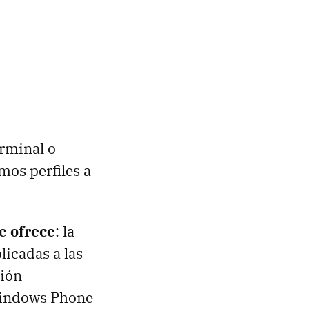
rminal o
mos perfiles a
e ofrece
: la
licadas a las
ción
Windows Phone