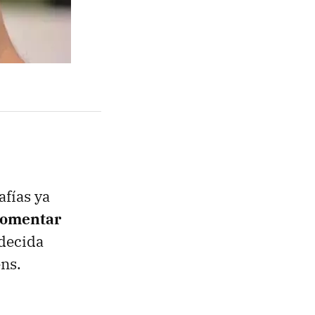
afías ya
 comentar
 decida
ns.