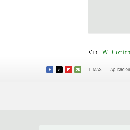
Via |
WPCentra
TEMAS
Aplicacio
FACEBOOK
TWITTER
FLIPBOARD
E-
MAIL