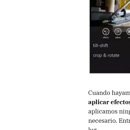
Cuando hayamo
aplicar efect
aplicamos ning
necesario. Ent
luz.