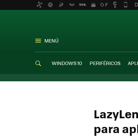
MENÚ
WINDOWS 10
PERIFÉRICOS
APL
LazyLen
para apl