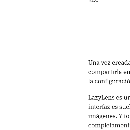
Una vez creada
compartirla en
la configuraci
LazyLens es u
interfaz es sue
imágenes. Y to
completamente