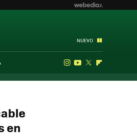
NUEVO
A
Instagram
Youtube
Twitter
Flipboard
cable
s en