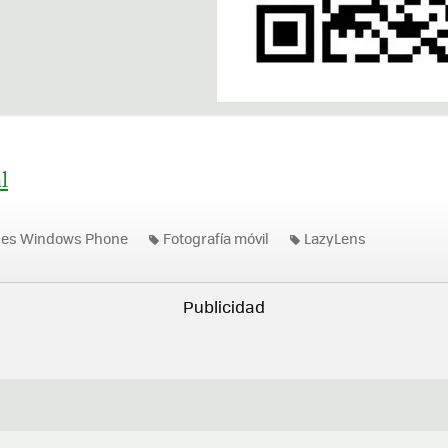
l
nes Windows Phone
Fotografía móvil
LazyLens