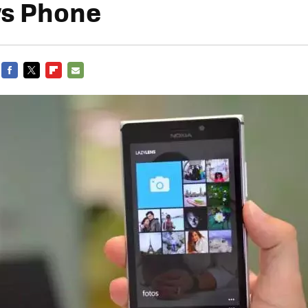
s Phone
FACEBOOK
TWITTER
FLIPBOARD
E-
MAIL