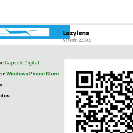
.
Lazylens
Versión 2.5.0.0
r:
Capsule Digital
Windows Phone Store
en:
s
otos