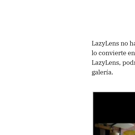
LazyLens no ha
lo convierte e
LazyLens, podr
galería.