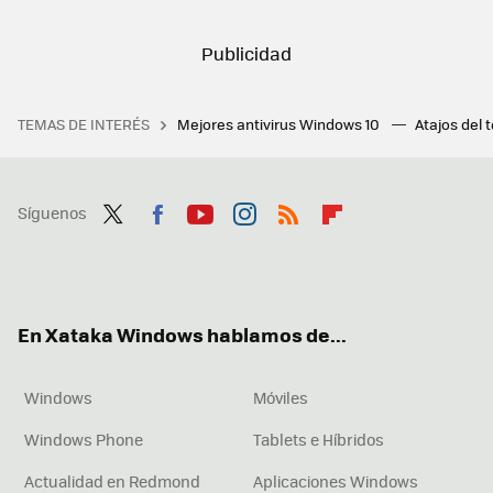
TEMAS DE INTERÉS
Mejores antivirus Windows 10
Atajos del 
Síguenos
Twit
Fac
You
Inst
RSS
Flip
ter
ebo
tub
agr
boa
ok
e
am
rd
En Xataka Windows hablamos de...
Windows
Móviles
Windows Phone
Tablets e Híbridos
Actualidad en Redmond
Aplicaciones Windows