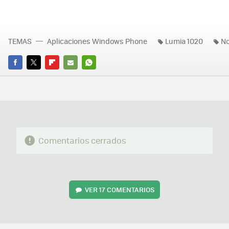
TEMAS
Aplicaciones Windows Phone
Lumia 1020
No
FACEBOOK
TWITTER
FLIPBOARD
E-
WHATSAPP
MAIL
Comentarios cerrados
VER
17 COMENTARIOS