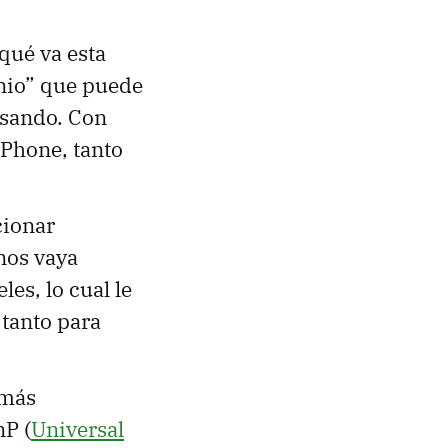
qué va esta
enio” que puede
nsando. Con
 Phone, tanto
cionar
nos vaya
es, lo cual le
 tanto para
 más
nP (
Universal