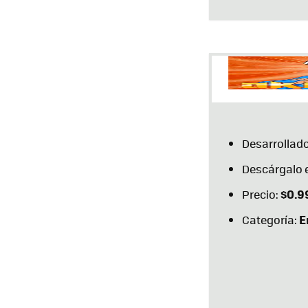
Desarrollad
Descárgalo 
$0.9
Precio:
E
Categoría: