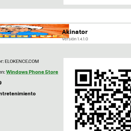
Akinator
Versión 1.4.1.0
or: ELOKENCE.COM
Windows Phone Store
en:
9
ntretenimiento