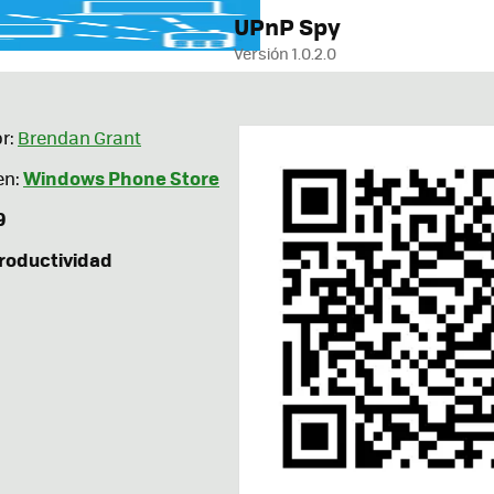
UPnP Spy
Versión 1.0.2.0
r:
Brendan Grant
Windows Phone Store
en:
9
roductividad