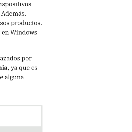
dispositivos
. Además,
esos productos.
ar en Windows
lazados por
nia
, ya que es
te alguna