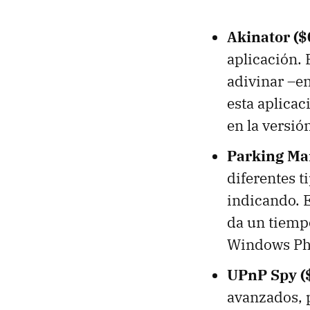
Akinator ($
aplicación. 
adivinar –e
esta aplica
en la versió
Parking Man
diferentes t
indicando. E
da un tiempo
Windows Ph
UPnP Spy (
avanzados, 