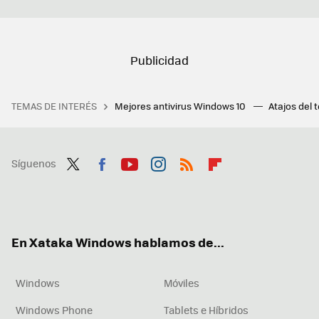
TEMAS DE INTERÉS
Mejores antivirus Windows 10
Atajos del 
Síguenos
Twit
Fac
You
Inst
RSS
Flip
ter
ebo
tub
agr
boa
ok
e
am
rd
En Xataka Windows hablamos de...
Windows
Móviles
Windows Phone
Tablets e Híbridos