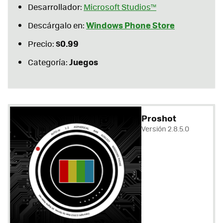
Desarrollador:
Microsoft Studios™
Windows Phone Store
Descárgalo en:
$0.99
Precio:
Juegos
Categoría:
Proshot
Versión 2.8.5.0