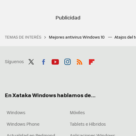
TEMAS DE INTERÉS
Mejores antivirus Windows 10
Atajos del 
Síguenos
Twit
Fac
You
Inst
RSS
Flip
ter
ebo
tub
agr
boa
ok
e
am
rd
En Xataka Windows hablamos de...
Windows
Móviles
Windows Phone
Tablets e Híbridos
Actualidad en Redmond
Aplicaciones Windows