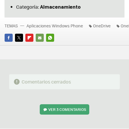
Almacenamiento
Categoría:
TEMAS
Aplicaciones Windows Phone
OneDrive
One
FACEBOOK
TWITTER
FLIPBOARD
E-
WHATSAPP
MAIL
Comentarios cerrados
VER
3 COMENTARIOS