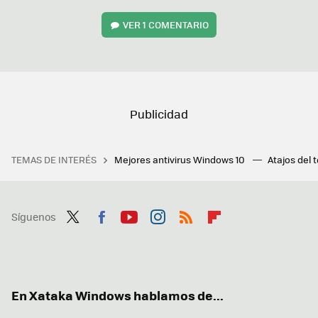
VER
1 COMENTARIO
TEMAS DE INTERÉS
Mejores antivirus Windows 10
Atajos del 
Síguenos
Twit
Fac
You
Inst
RSS
Flip
ter
ebo
tub
agr
boa
ok
e
am
rd
En Xataka Windows hablamos de...