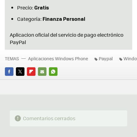
Gratis
Precio:
Finanza Personal
Categoría:
Aplicacion oficial del servicio de pago electrónico
PayPal
TEMAS
Aplicaciones Windows Phone
Paypal
Windo
FACEBOOK
TWITTER
FLIPBOARD
E-
WHATSAPP
MAIL
Comentarios cerrados