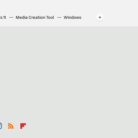
s 11
Media Creation Tool
Windows
indows
WhatsApp para ordenador
st
RSS
Flip