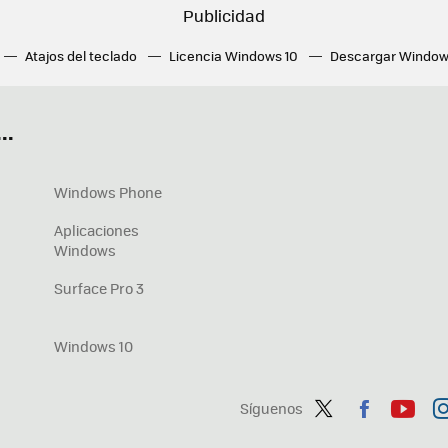
Atajos del teclado
Licencia Windows 10
Descargar Window
ué tarjeta gráfica tengo
Fórmulas Excel
DirectX
Fondos W
OneDrive
Nuevos Surface
..
Windows Phone
Aplicaciones
Windows
Surface Pro 3
Windows 10
Síguenos
Twit
Fac
You
In