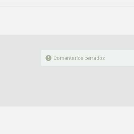
FACEBOOK
TWITTER
FLIPBOARD
E-
MAIL
Comentarios cerrados