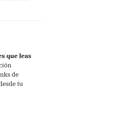
es que leas
ción
inks de
desde tu