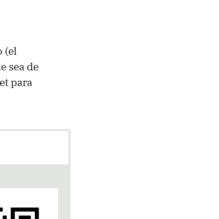
 (el
ue sea de
et para