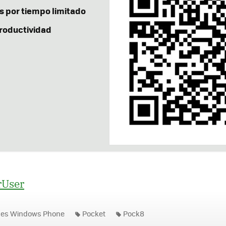
is por tiempo limitado
roductividad
User
nes Windows Phone
Pocket
Pock8