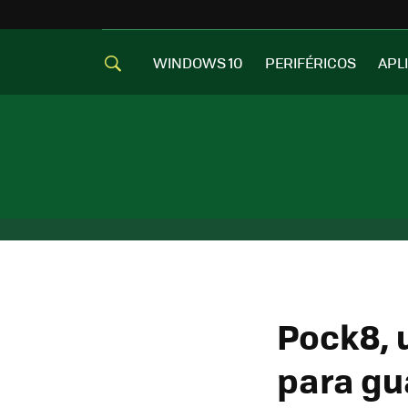
WINDOWS 10
PERIFÉRICOS
APL
Pock8, 
para gu