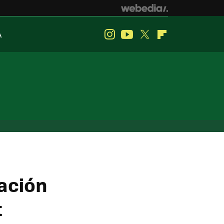
A
Instagram
Youtube
Twitter
Flipboard
cación
t