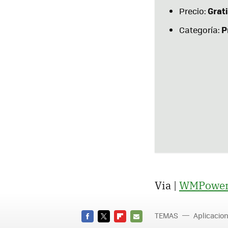
Grat
Precio:
P
Categoría:
Via |
WMPower
TEMAS
Aplicacio