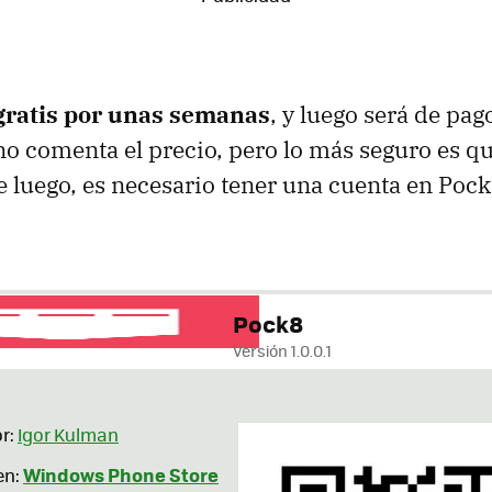
gratis por unas semanas
, y luego será de pago
no comenta el precio, pero lo más seguro es q
e luego, es necesario tener una cuenta en Pock
Pock8
Versión 1.0.0.1
r:
Igor Kulman
Windows Phone Store
en: