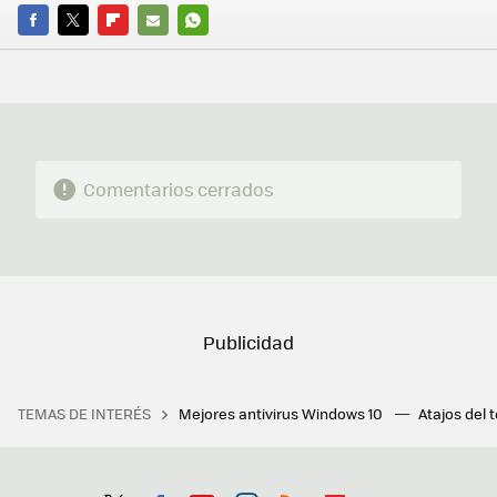
FACEBOOK
TWITTER
FLIPBOARD
E-
WHATSAPP
MAIL
Comentarios cerrados
TEMAS DE INTERÉS
Mejores antivirus Windows 10
Atajos del 