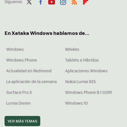
Síguenos
Twit
Fac
You
Inst
RSS
Flip
ter
ebo
tub
agr
boa
ok
e
am
rd
En Xataka Windows hablamos de...
Windows
Móviles
Windows Phone
Tablets e Híbridos
Actualidad en Redmond
Aplicaciones Windows
La aplicación de la semana
Nokia Lumia 925
Surface Pro 3
Windows Phone 8.1 GDR1
Lumia Denim
Windows 10
VER MÁS TEMAS