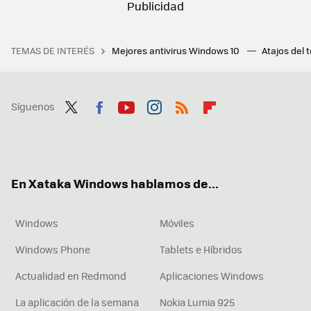
TEMAS DE INTERÉS
Mejores antivirus Windows 10
Atajos del 
Síguenos
Twit
Fac
You
Inst
RSS
Flip
ter
ebo
tub
agr
boa
ok
e
am
rd
En Xataka Windows hablamos de...
Windows
Móviles
Windows Phone
Tablets e Híbridos
Actualidad en Redmond
Aplicaciones Windows
La aplicación de la semana
Nokia Lumia 925