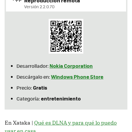
Reproducción remota
Versión 2.2.0.70
Nokia Corporation
Desarrollador:
Windows Phone Store
Descárgalo en:
Gratis
Precio:
entretenimiento
Categoría:
En Xataka |
Qué es DLNA y para qué lo puedo
usar en casa