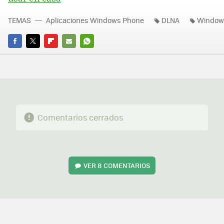
TEMAS
Aplicaciones Windows Phone
DLNA
Window
FACEBOOK
TWITTER
FLIPBOARD
E-
WHATSAPP
MAIL
Comentarios cerrados
VER
8 COMENTARIOS