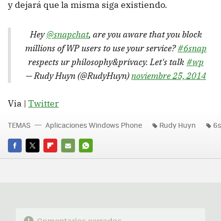
y dejará que la misma siga existiendo.
Hey
@snapchat
, are you aware that you block
millions of WP users to use your service?
#6snap
respects ur philosophy&privacy. Let's talk
#wp
— Rudy Huyn (@RudyHuyn)
noviembre 25, 2014
Via |
Twitter
TEMAS
Aplicaciones Windows Phone
Rudy Huyn
6
FACEBOOK
TWITTER
FLIPBOARD
E-
WHATSAPP
MAIL
Comentarios cerrados