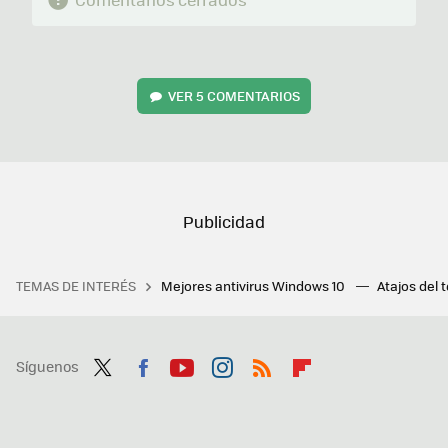
VER
5 COMENTARIOS
TEMAS DE INTERÉS
Mejores antivirus Windows 10
Atajos del 
Síguenos
Twit
Fac
You
Inst
RSS
Flip
ter
ebo
tub
agr
boa