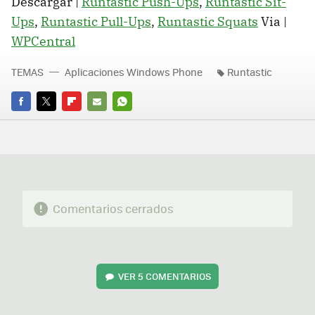
Descargar |
Runtastic Push-Ups
,
Runtastic Sit-
Ups
,
Runtastic Pull-Ups
,
Runtastic Squats
Via |
WPCentral
TEMAS
Aplicaciones Windows Phone
Runtastic
FACEBOOK
TWITTER
FLIPBOARD
E-
WHATSAPP
MAIL
Comentarios cerrados
VER
5 COMENTARIOS