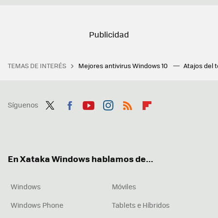
TEMAS DE INTERÉS
Mejores antivirus Windows 10
Atajos del 
Síguenos
Twit
Fac
You
Inst
RSS
Flip
ter
ebo
tub
agr
boa
ok
e
am
rd
En Xataka Windows hablamos de...
Windows
Móviles
Windows Phone
Tablets e Híbridos