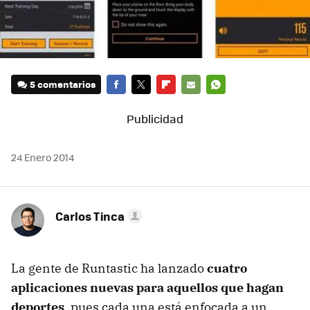
5 comentarios
FACEBOOK
TWITTER
FLIPBOARD
E-
WHATSAPP
MAIL
24 Enero 2014
Carlos Tinca
La gente de Runtastic ha lanzado
cuatro
aplicaciones nuevas para aquellos que hagan
deportes
, pues cada una está enfocada a un