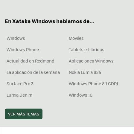
ter
ebo
tub
agr
boa
ok
e
am
rd
En Xataka Windows hablamos de...
Windows
Móviles
Windows Phone
Tablets e Híbridos
Actualidad en Redmond
Aplicaciones Windows
La aplicación de la semana
Nokia Lumia 925
Surface Pro 3
Windows Phone 8.1 GDR1
Lumia Denim
Windows 10
VER MÁS TEMAS