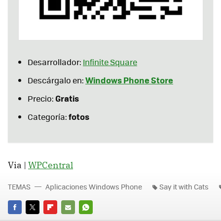
Desarrollador:
Infinite Square
Windows Phone Store
Descárgalo en:
Gratis
Precio:
fotos
Categoría:
Via |
WPCentral
TEMAS
Aplicaciones Windows Phone
Say it with Cats
FACEBOOK
TWITTER
FLIPBOARD
E-
WHATSAPP