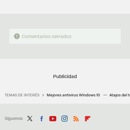
MAIL
Comentarios cerrados
TEMAS DE INTERÉS
Mejores antivirus Windows 10
Atajos del 
Síguenos
Twit
Fac
You
Inst
RSS
Flip