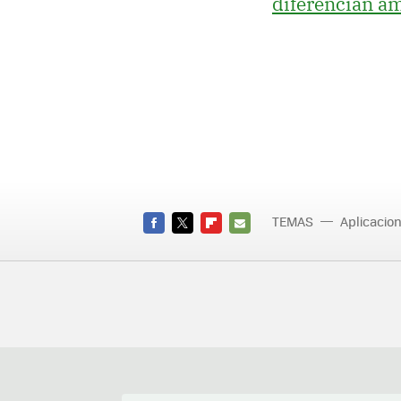
diferencian a
TEMAS
Aplicacio
FACEBOOK
TWITTER
FLIPBOARD
E-
MAIL