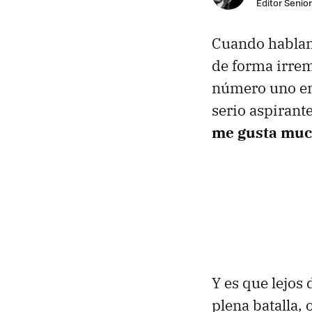
Editor Senior
Cuando hablam
de forma irrem
número uno en 
serio aspiran
me gusta mu
Y es que lejos
plena batalla,