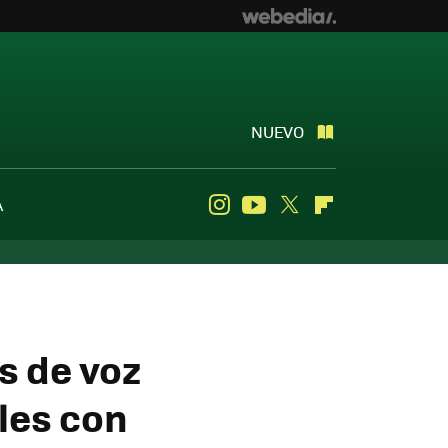
NUEVO
A
Instagram
Youtube
Twitter
Flipboard
s de voz
les con