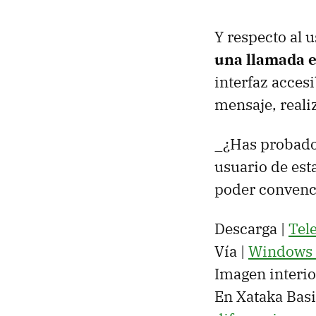
Y respecto al 
una llamada es
interfaz accesi
mensaje, realiz
_¿Has probado 
usuario de esta
poder convenc
Descarga |
Tel
Vía |
Windows B
Imagen interio
En Xataka Basi