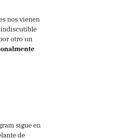
es nos vienen
 indiscutible
por otro un
rsonalmente
egram sigue en
elante de