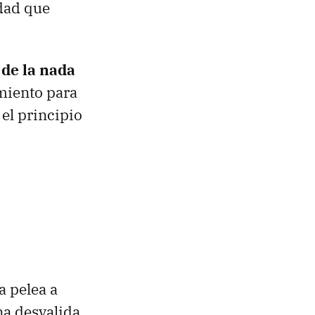
idad que
 de la nada
miento para
 el principio
a pelea a
a desvalida