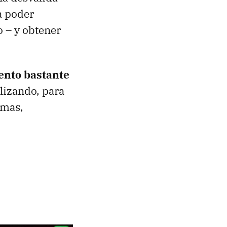
a poder
 – y obtener
ento bastante
alizando, para
rmas,