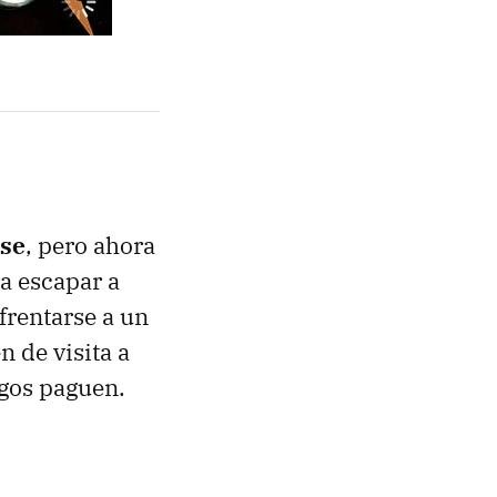
ese
, pero ahora
a escapar a
frentarse a un
n de visita a
igos paguen.