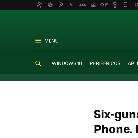
MENÚ
WINDOWS 10
PERIFÉRICOS
APL
Six-gun
Phone. 