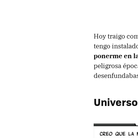
Hoy traigo com
tengo instala
ponerme en la
peligrosa époc
desenfundabas
Universo 