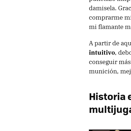
damisela. Grac
comprarme mi p
mi flamante m
A partir de aq
intuitivo
, deb
conseguir más 
munición, mejo
Historia 
multijug