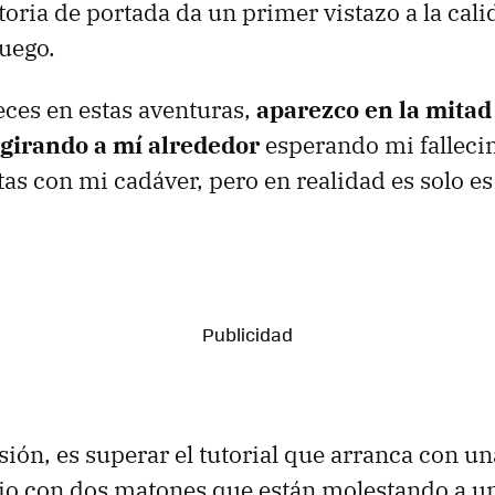
toria de portada da un primer vistazo a la cal
juego.
ces en estas aventuras,
aparezco en la mitad
 girando a mí alrededor
esperando mi falleci
as con mi cadáver, pero en realidad es solo es
ión, es superar el tutorial que arranca con un
io con dos matones que están molestando a un