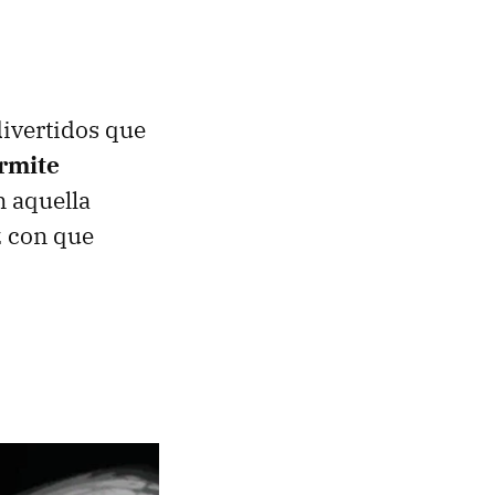
divertidos que
rmite
 aquella
z con que