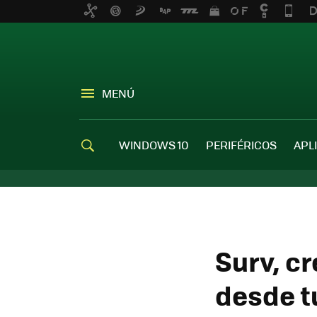
MENÚ
WINDOWS 10
PERIFÉRICOS
APL
Surv, c
desde 