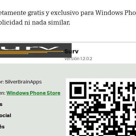
tamente gratis y exclusivo para Windows Pho
licidad ni nada similar.
Surv
Versión 1.2.0.2
r: SilverBrainApps
Windows Phone Store
en:
s
ocial
és