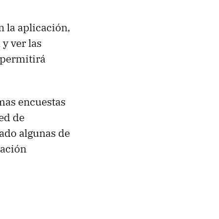
 la aplicación,
y ver las
 permitirá
imas encuestas
eed de
nado algunas de
mación