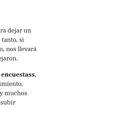
ra dejar un
tanto, si
, nos llevará
ejaron.
s encuestass
,
imiento,
, y muchos
 subir