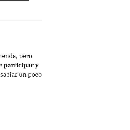
tienda, pero
te
participar y
í saciar un poco