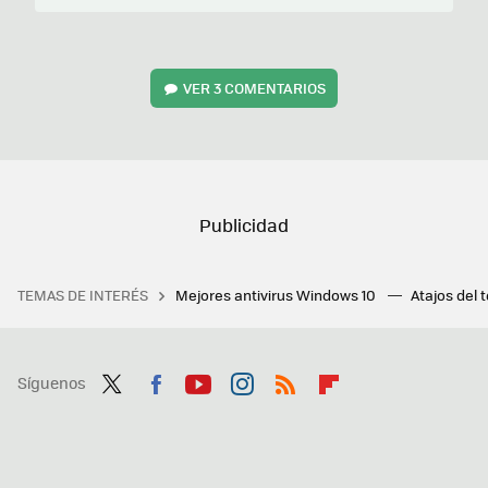
VER
3 COMENTARIOS
TEMAS DE INTERÉS
Mejores antivirus Windows 10
Atajos del 
Síguenos
Twit
Fac
You
Inst
RSS
Flip
ter
ebo
tub
agr
boa
ok
e
am
rd