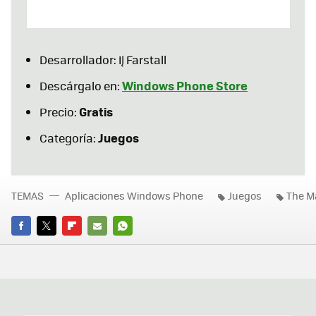
Desarrollador: IĮ Farstall
Windows Phone Store
Descárgalo en:
Gratis
Precio:
Juegos
Categoría:
TEMAS
Aplicaciones Windows Phone
Juegos
The M
FACEBOOK
TWITTER
FLIPBOARD
E-
WHATSAPP
MAIL