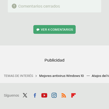
Comentarios cerrados
VER
4 COMENTARIOS
TEMAS DE INTERÉS
Mejores antivirus Windows 10
Atajos del 
Síguenos
Twit
Fac
You
Inst
RSS
Flip