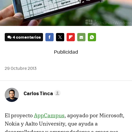
4 comentarios
FACEBOOK
TWITTER
FLIPBOARD
E-
WHATSAPP
MAIL
29 Octubre 2013
Carlos Tinca
El proyecto
AppCampus
, apoyado por Microsoft,
Nokia y Aalto University, que ayuda a
desarrolladores y emprendedores a crear sus