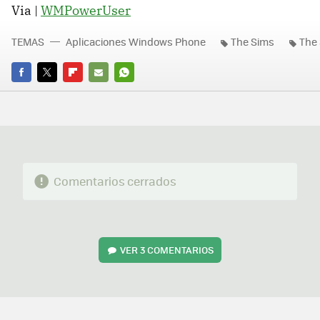
Via |
WMPowerUser
TEMAS
Aplicaciones Windows Phone
The Sims
The 
FACEBOOK
TWITTER
FLIPBOARD
E-
WHATSAPP
MAIL
Comentarios cerrados
VER
3 COMENTARIOS