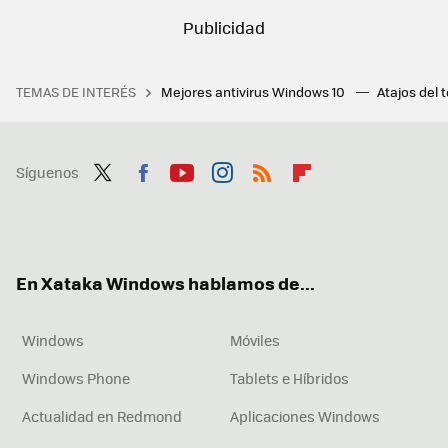
TEMAS DE INTERÉS
Mejores antivirus Windows 10
Atajos del 
Síguenos
Twit
Fac
You
Inst
RSS
Flip
ter
ebo
tub
agr
boa
ok
e
am
rd
En Xataka Windows hablamos de...
Windows
Móviles
Windows Phone
Tablets e Híbridos
Actualidad en Redmond
Aplicaciones Windows