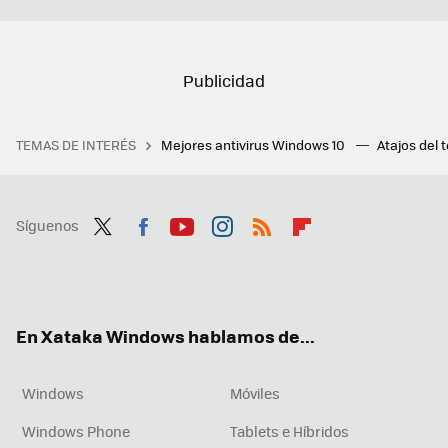
TEMAS DE INTERÉS
Mejores antivirus Windows 10
Atajos del 
Síguenos
Twit
Fac
You
Inst
RSS
Flip
ter
ebo
tub
agr
boa
ok
e
am
rd
En Xataka Windows hablamos de...
Windows
Móviles
Windows Phone
Tablets e Híbridos