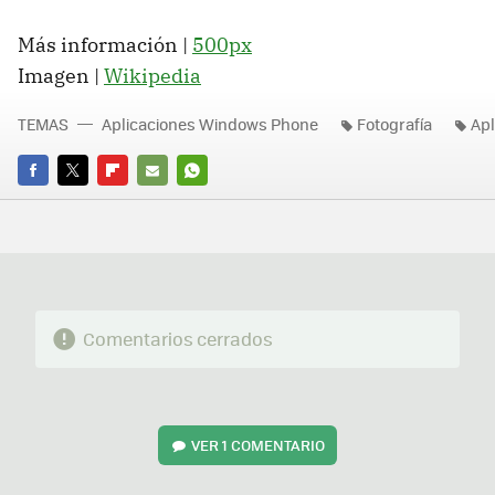
Más información |
500px
Imagen |
Wikipedia
TEMAS
Aplicaciones Windows Phone
Fotografía
Apl
FACEBOOK
TWITTER
FLIPBOARD
E-
WHATSAPP
MAIL
Comentarios cerrados
VER
1 COMENTARIO