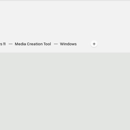
s 11
Media Creation Tool
Windows
indows
WhatsApp para ordenador