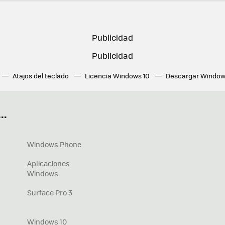
Atajos del teclado
Licencia Windows 10
Descargar Window
ué tarjeta gráfica tengo
Fórmulas Excel
DirectX
Fondos W
OneDrive
Nuevos Surface
..
Windows Phone
Aplicaciones
Windows
Surface Pro 3
Windows 10