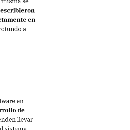
la misma se
 escribieron
ectamente en
 rotundo a
tware en
rrollo de
enden llevar
al sistema