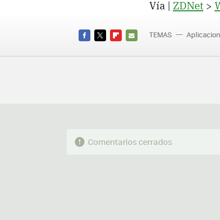
Vía |
ZDNet
>
TEMAS
Aplicacio
FACEBOOK
TWITTER
FLIPBOARD
E-
MAIL
Comentarios cerrados