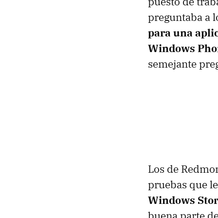
puesto de trab
preguntaba a l
para una apli
Windows Pho
semejante pre
Los de Redmon
pruebas que l
Windows Stor
buena parte de