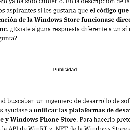
ajo ya ha sido cubierto. En la descripción de 
os aspirantes si les gustaría que
el código que
cación de la Windows Store funcionase dir
ne
. ¿Existe alguna respuesta diferente a un sí
gunta?
d buscaban un ingeniero de desarrollo de sof
es ayudase a
unificar las plataformas de desa
e y Windows Phone Store
. Para hacerlo pret
 la API de WinRT y .NET de la Windows Store 