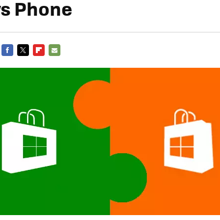
s Phone
FACEBOOK
TWITTER
FLIPBOARD
E-
MAIL