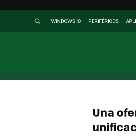
WINDOWS 10
PERIFÉRICOS
APL
Una ofer
unifica