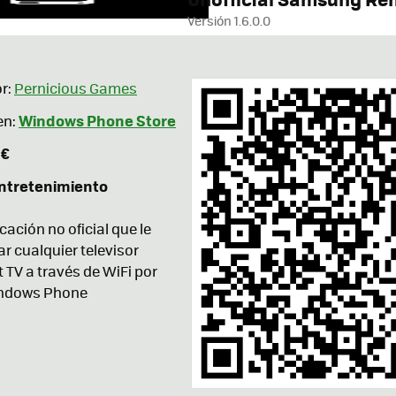
Versión 1.6.0.0
r:
Pernicious Games
Windows Phone Store
en:
 €
ntretenimiento
cación no oficial que le
r cualquier televisor
TV a través de WiFi por
indows Phone