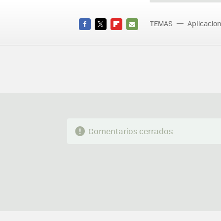
TEMAS
Aplicacio
FACEBOOK
TWITTER
FLIPBOARD
E-
MAIL
Comentarios cerrados