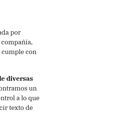
ada por
a compañía,
ón cumple con
de diversas
ncontramos un
ntrol a lo que
cir texto de