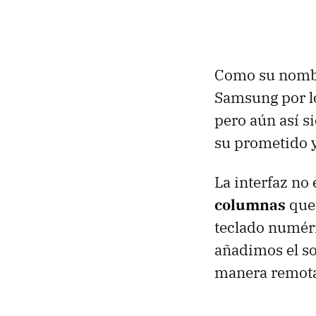
Como su nombre
Samsung por lo
pero aún así s
su prometido y
La interfaz no
columnas
que 
teclado numéri
añadimos el sop
manera remota 