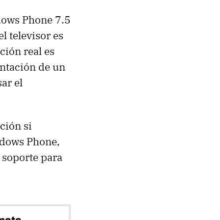
ndows Phone 7.5
el televisor es
nción real es
entación de un
ar el
ción si
ndows Phone,
l soporte para
mote