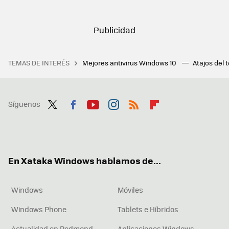
TEMAS DE INTERÉS
Mejores antivirus Windows 10
Atajos del 
Síguenos
Twit
Fac
You
Inst
RSS
Flip
ter
ebo
tub
agr
boa
ok
e
am
rd
En Xataka Windows hablamos de...
Windows
Móviles
Windows Phone
Tablets e Híbridos
Actualidad en Redmond
Aplicaciones Windows