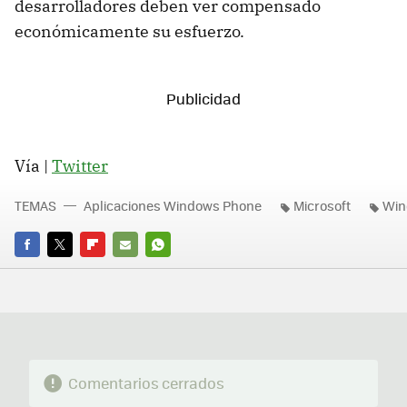
desarrolladores deben ver compensado
económicamente su esfuerzo.
Vía |
Twitter
TEMAS
Aplicaciones Windows Phone
Microsoft
Win
FACEBOOK
TWITTER
FLIPBOARD
E-
WHATSAPP
MAIL
Comentarios cerrados