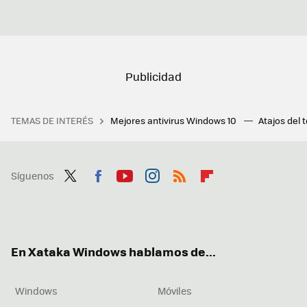
TEMAS DE INTERÉS
Mejores antivirus Windows 10
Atajos del 
Síguenos
Twit
Fac
You
Inst
RSS
Flip
ter
ebo
tub
agr
boa
ok
e
am
rd
En Xataka Windows hablamos de...
Windows
Móviles