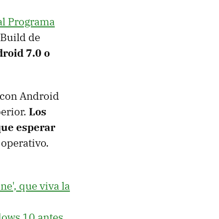
al Programa
 Build de
roid 7.0 o
 con Android
erior.
Los
que esperar
operativo.
ne', que viva la
dows 10 antes