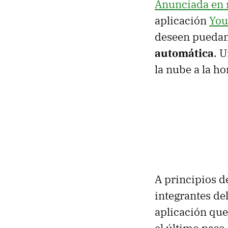
Anunciada en
aplicación
You
deseen pueda
automática
. 
la nube a la h
A principios 
integrantes de
aplicación qu