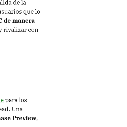
lida de la
usuarios que lo
PC de manera
 rivalizar con
ne
para los
head. Una
lease Preview
,