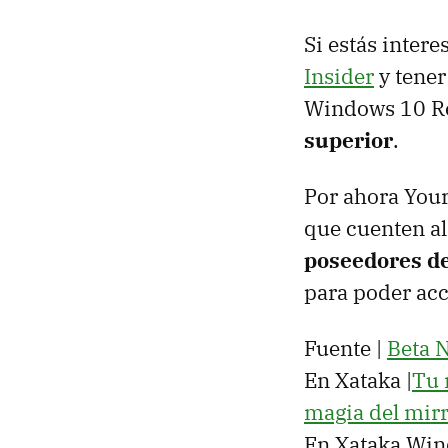
Si estás inter
Insider
y tener
Windows 10 Re
superior
.
Por ahora You
que cuenten a
poseedores de
para poder acc
Fuente |
Beta 
En Xataka |
Tu 
magia del mir
En Xataka Win