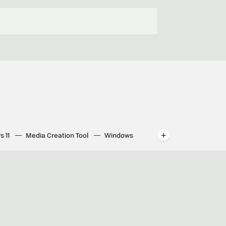
s 11
Media Creation Tool
Windows
indows
WhatsApp para ordenador