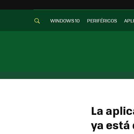
WINDOWS 10
PERIFÉRICOS
APL
La apli
ya está 