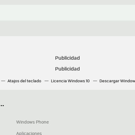
Atajos del teclado
Licencia Windows 10
Descargar Window
ué tarjeta gráfica tengo
Fórmulas Excel
DirectX
Fondos W
OneDrive
Nuevos Surface
..
Windows Phone
Aplicaciones