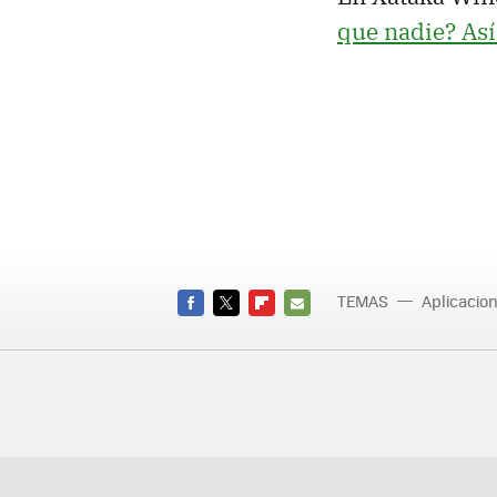
que nadie? As
TEMAS
Aplicacio
FACEBOOK
TWITTER
FLIPBOARD
E-
MAIL