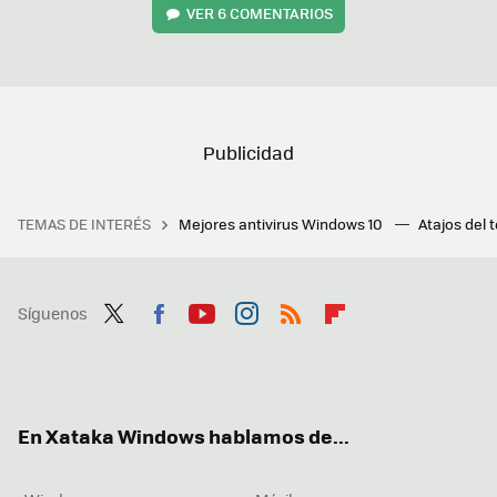
VER
6 COMENTARIOS
TEMAS DE INTERÉS
Mejores antivirus Windows 10
Atajos del 
Síguenos
Twit
Fac
You
Inst
RSS
Flip
ter
ebo
tub
agr
boa
ok
e
am
rd
En Xataka Windows hablamos de...