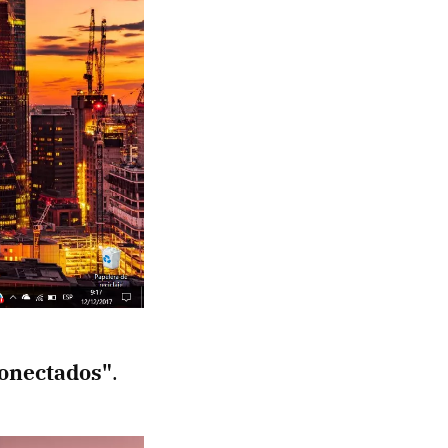
conectados"
.