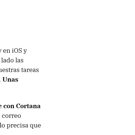
y en iOS y
lado las
uestras tareas
.
Unas
e con Cortana
 correo
lo precisa que
.