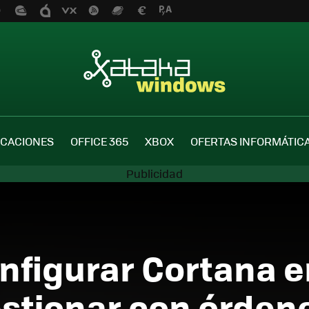
ICACIONES
OFFICE 365
XBOX
OFERTAS INFORMÁTIC
nfigurar Cortana 
stionar con órdene