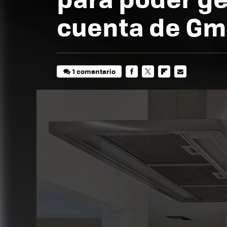
cuenta de Gm
1 comentario
FACEBOOK
TWITTER
FLIPBOARD
E-
MAIL