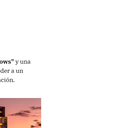
dows"
y una
eder a un
ación.