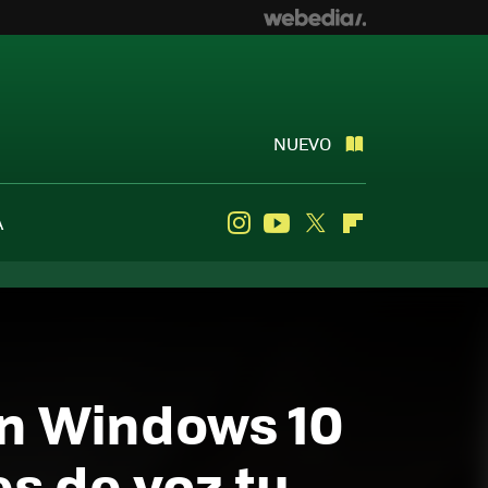
NUEVO
A
Instagram
Youtube
Twitter
Flipboard
en Windows 10
s de voz tu