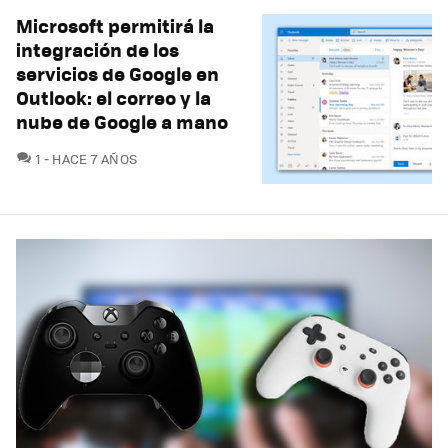
Microsoft permitirá la
integración de los
servicios de Google en
Outlook: el correo y la
nube de Google a mano
COMENTARIOS
1
HACE 7 AÑOS