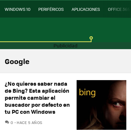
WINDOWS 10
PERIFÉRICOS
APLICACIONES
OFFICE 365
Google
¿No quieres saber nada
de Bing? Esta aplicación
permite cambiar el
buscador por defecto en
tu PC con Windows
COMENTARIOS
0
HACE 5 AÑOS