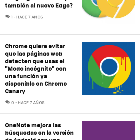
también al nuevo Edge?
COMENTARIOS
1
HACE 7 AÑOS
Chrome quiere evitar
que las páginas web
detecten que usas el
"Modo incógnito" con
una función ya
disponible en Chrome
Canary
COMENTARIOS
0
HACE 7 AÑOS
OneNote mejora las
búsquedas en la versión
de Android con una