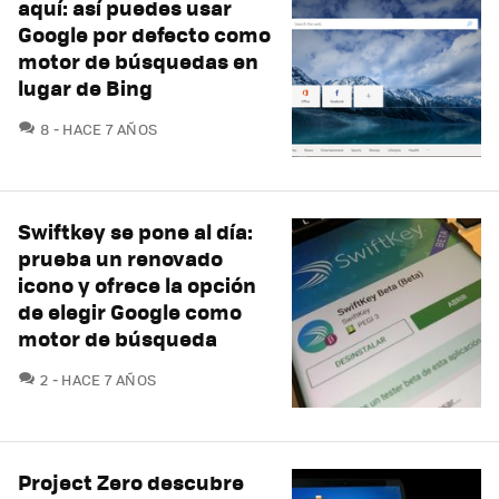
aquí: así puedes usar
Google por defecto como
motor de búsquedas en
lugar de Bing
COMENTARIOS
8
HACE 7 AÑOS
Swiftkey se pone al día:
prueba un renovado
icono y ofrece la opción
de elegir Google como
motor de búsqueda
COMENTARIOS
2
HACE 7 AÑOS
Project Zero descubre