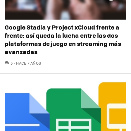
Google Stadia y Project xCloud frente a
frente: así queda la lucha entre las dos
plataformas de juego en streaming más
avanzadas
COMENTARIOS
3
HACE 7 AÑOS