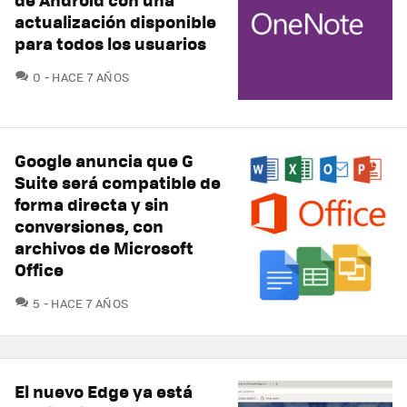
actualización disponible
para todos los usuarios
COMENTARIOS
0
HACE 7 AÑOS
Google anuncia que G
Suite será compatible de
forma directa y sin
conversiones, con
archivos de Microsoft
Office
COMENTARIOS
5
HACE 7 AÑOS
El nuevo Edge ya está