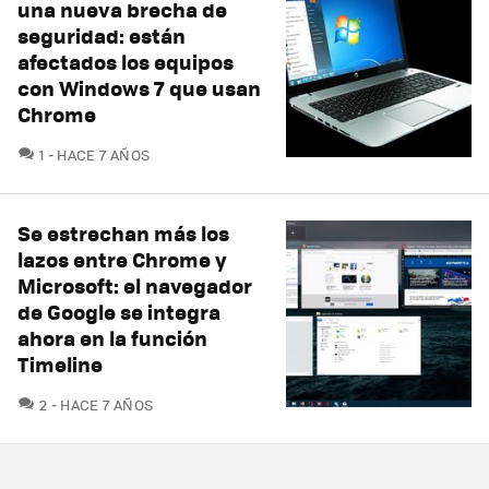
una nueva brecha de
seguridad: están
afectados los equipos
con Windows 7 que usan
Chrome
COMENTARIOS
1
HACE 7 AÑOS
Se estrechan más los
lazos entre Chrome y
Microsoft: el navegador
de Google se integra
ahora en la función
Timeline
COMENTARIOS
2
HACE 7 AÑOS