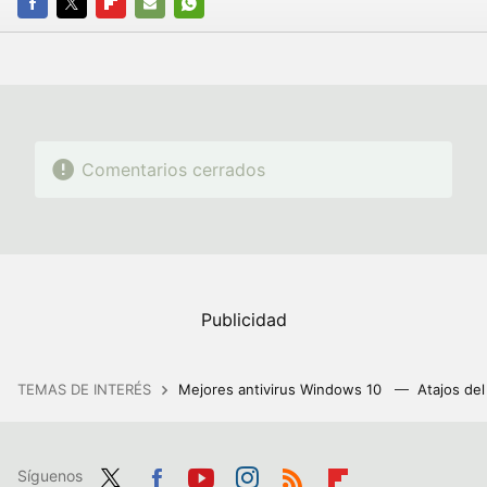
FACEBOOK
TWITTER
FLIPBOARD
E-
WHATSAPP
MAIL
Comentarios cerrados
TEMAS DE INTERÉS
Mejores antivirus Windows 10
Atajos de
Síguenos