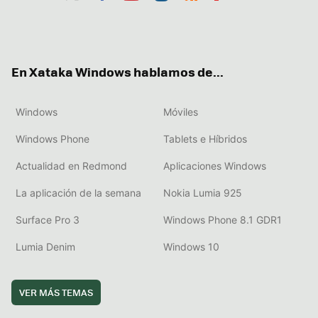
Twit
Fac
You
Inst
RSS
Flip
ter
ebo
tub
agr
boa
ok
e
am
rd
En Xataka Windows hablamos de...
Windows
Móviles
Windows Phone
Tablets e Híbridos
Actualidad en Redmond
Aplicaciones Windows
La aplicación de la semana
Nokia Lumia 925
Surface Pro 3
Windows Phone 8.1 GDR1
Lumia Denim
Windows 10
VER MÁS TEMAS