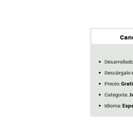
Can
Desarrollado
Descárgalo 
Grati
Precio:
J
Categoría:
Esp
Idioma: