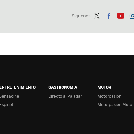
Síguenos
Twit
Fac
You
In
ter
ebo
tub
ag
ok
e
a
ENTRETENIMIENTO
GASTRONOMÍA
MOTOR
Sensacine
Directo al Paladar
Motorpasión
Espinof
Motorpasión Moto