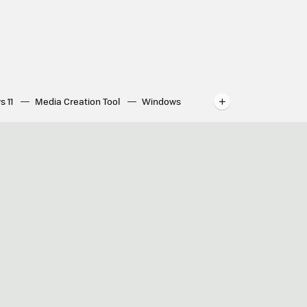
s 11
Media Creation Tool
Windows
indows
WhatsApp para ordenador