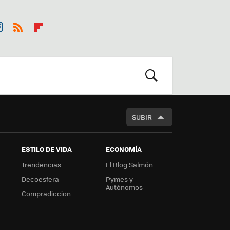
st
RSS
Flip
r
boa
m
rd
BUSCAR
SUBIR
ESTILO DE VIDA
ECONOMÍA
Trendencias
El Blog Salmón
Decoesfera
Pymes y
Autónomos
Compradiccion