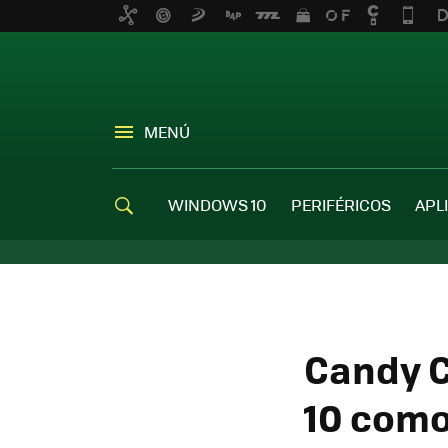
MENÚ
WINDOWS 10
PERIFÉRICOS
APL
Candy C
10 como