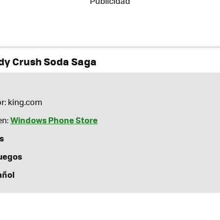
dy Crush Soda Saga
r: king.com
Windows Phone Store
en:
s
uegos
añol