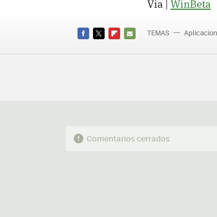
Via |
WinBeta
TEMAS
Aplicacio
FACEBOOK
TWITTER
FLIPBOARD
E-
MAIL
Comentarios cerrados