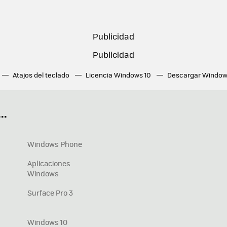
Atajos del teclado
Licencia Windows 10
Descargar Window
ué tarjeta gráfica tengo
Fórmulas Excel
DirectX
Fondos W
OneDrive
Nuevos Surface
..
Windows Phone
Aplicaciones
Windows
Surface Pro 3
Windows 10