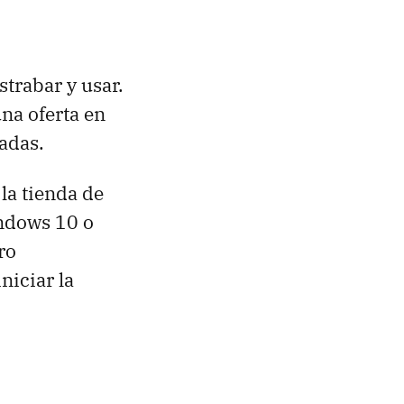
trabar y usar.
na oferta en
tadas.
la tienda de
indows 10 o
ro
niciar la