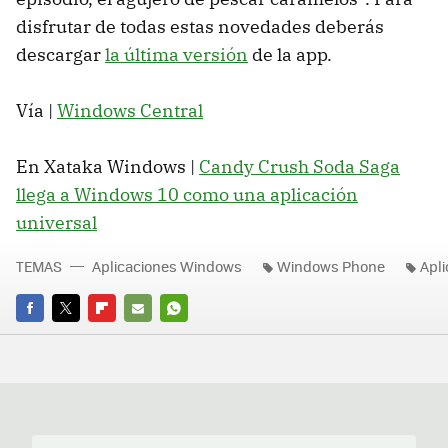
disfrutar de todas estas novedades deberás
descargar
la última versión
de la app.
Vía |
Windows Central
En Xataka Windows |
Candy Crush Soda Saga
llega a Windows 10 como una aplicación
universal
TEMAS
Aplicaciones Windows
Windows Phone
Apl
FACEBOOK
TWITTER
FLIPBOARD
E-
WHATSAPP
MAIL