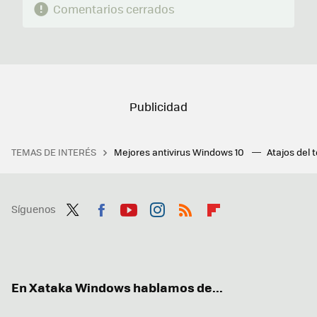
Comentarios cerrados
TEMAS DE INTERÉS
Mejores antivirus Windows 10
Atajos del 
Síguenos
Twit
Fac
You
Inst
RSS
Flip
ter
ebo
tub
agr
boa
ok
e
am
rd
En Xataka Windows hablamos de...