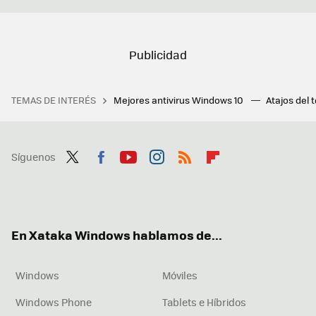
TEMAS DE INTERÉS
Mejores antivirus Windows 10
Atajos del 
Síguenos
Twit
Fac
You
Inst
RSS
Flip
ter
ebo
tub
agr
boa
ok
e
am
rd
En Xataka Windows hablamos de...
Windows
Móviles
Windows Phone
Tablets e Híbridos