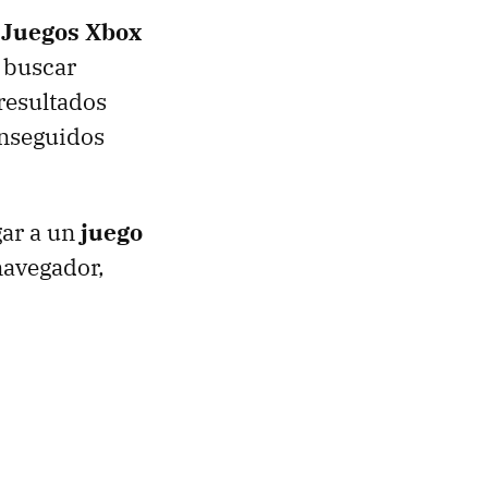
n
Juegos Xbox
 buscar
resultados
onseguidos
gar a un
juego
navegador,