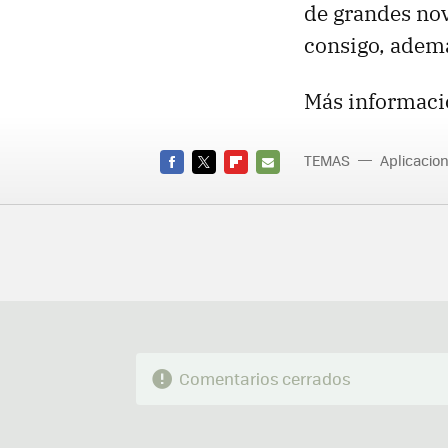
de grandes nov
consigo, adem
Más informaci
TEMAS
Aplicacio
FACEBOOK
TWITTER
FLIPBOARD
E-
MAIL
Comentarios cerrados