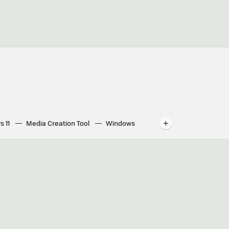
s 11
Media Creation Tool
Windows
indows
WhatsApp para ordenador