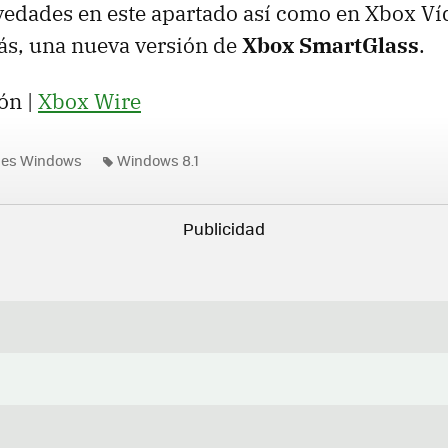
edades en este apartado así como en Xbox Víd
ás, una nueva versión de
Xbox SmartGlass
.
ón |
Xbox Wire
nes Windows
Windows 8.1