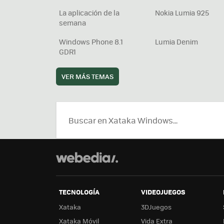
La aplicación de la
Nokia Lumia 925
semana
Windows Phone 8.1
Lumia Denim
GDR1
VER MÁS TEMAS
TECNOLOGÍA
VIDEOJUEGOS
Xataka
3DJuegos
Xataka Móvil
Vida Extra