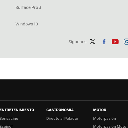
Surface Pro 3
Windows 10
Síguenos
Twit
Fac
You
In
ter
ebo
tub
ag
ok
e
a
ENTRETENIMIENTO
GASTRONOMÍA
MOTOR
Sensacine
Directo al Paladar
Motorpasión
Espinof
Motorpasión Moto