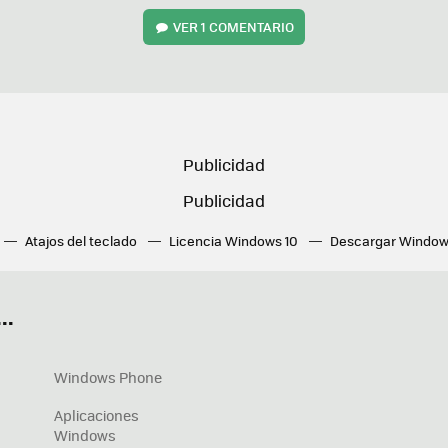
VER
1 COMENTARIO
Atajos del teclado
Licencia Windows 10
Descargar Window
ué tarjeta gráfica tengo
Fórmulas Excel
DirectX
Fondos W
OneDrive
Nuevos Surface
..
Windows Phone
Aplicaciones
Windows