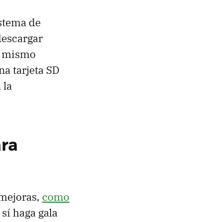
istema de
descargar
al mismo
na tarjeta SD
 la
ara
mejoras,
como
 sí haga gala