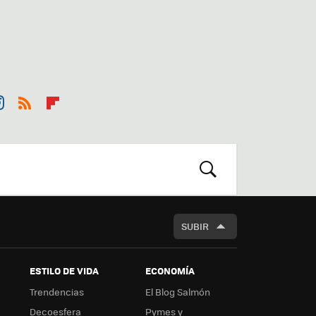
st
RSS
Flip
r
boa
m
rd
BUSCAR
SUBIR
ESTILO DE VIDA
ECONOMÍA
Trendencias
El Blog Salmón
Decoesfera
Pymes y