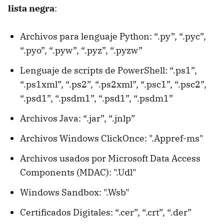
lista negra
:
Archivos para lenguaje Python: “.py”, “.pyc”,
“.pyo”, “.pyw”, “.pyz”, “.pyzw”
Lenguaje de scripts de PowerShell: “.ps1”,
“.ps1xml”, “.ps2”, “.ps2xml”, “.psc1”, “.psc2”,
“.psd1”, “.psdm1”, “.psd1”, “.psdm1”
Archivos Java: “.jar”, “.jnlp”
Archivos Windows ClickOnce: ".Appref-ms"
Archivos usados por Microsoft Data Access
Components (MDAC): ".Udl"
Windows Sandbox: ".Wsb"
Certificados Digitales: “.cer”, “.crt”, “.der”