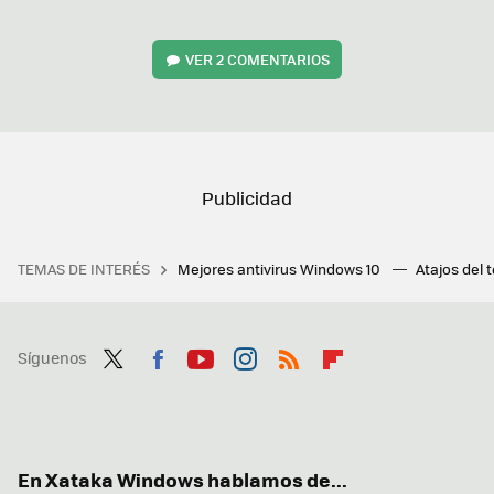
VER
2 COMENTARIOS
TEMAS DE INTERÉS
Mejores antivirus Windows 10
Atajos del 
Síguenos
Twit
Fac
You
Inst
RSS
Flip
ter
ebo
tub
agr
boa
ok
e
am
rd
En Xataka Windows hablamos de...