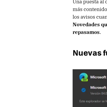
Una puesta al 
más contenido 
los avisos cua
Novedades que
repasamos
.
Nuevas f