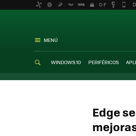
MENÚ
WINDOWS 10
PERIFÉRICOS
APL
Edge se 
mejoras