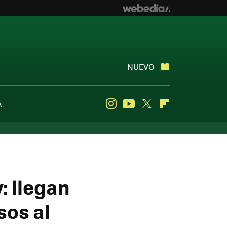
NUEVO
A
Instagram
Youtube
Twitter
Flipboard
: llegan
sos al