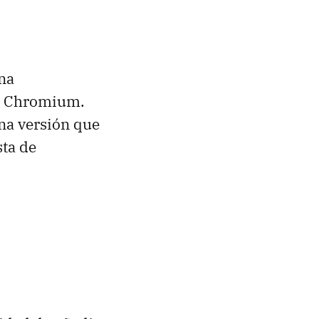
na
n Chromium.
una versión que
sta de