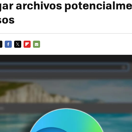
ar archivos potencialm
sos
FACEBOOK
TWITTER
FLIPBOARD
E-
MAIL