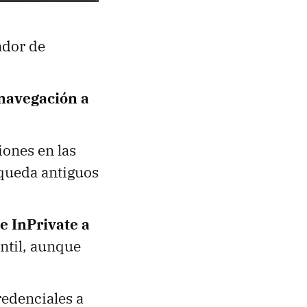
ador de
 navegación a
iones en las
squeda antiguos
e InPrivate a
ntil, aunque
redenciales a