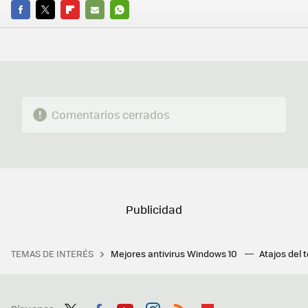
FACEBOOK
TWITTER
FLIPBOARD
E-
WHATSAPP
MAIL
Comentarios cerrados
TEMAS DE INTERÉS
Mejores antivirus Windows 10
Atajos del 