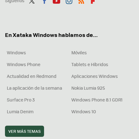
Síguenos
Twit
Fac
You
Inst
RSS
Flip
ter
ebo
tub
agr
boa
ok
e
am
rd
En Xataka Windows hablamos de...
Windows
Móviles
Windows Phone
Tablets e Híbridos
Actualidad en Redmond
Aplicaciones Windows
La aplicación de la semana
Nokia Lumia 925
Surface Pro 3
Windows Phone 8.1 GDR1
Lumia Denim
Windows 10
VER MÁS TEMAS