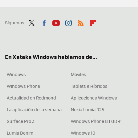
Síguenos
Twit
Fac
You
Inst
RSS
Flip
ter
ebo
tub
agr
boa
ok
e
am
rd
En Xataka Windows hablamos de...
Windows
Móviles
Windows Phone
Tablets e Híbridos
Actualidad en Redmond
Aplicaciones Windows
La aplicación de la semana
Nokia Lumia 925
Surface Pro 3
Windows Phone 8.1 GDR1
Lumia Denim
Windows 10