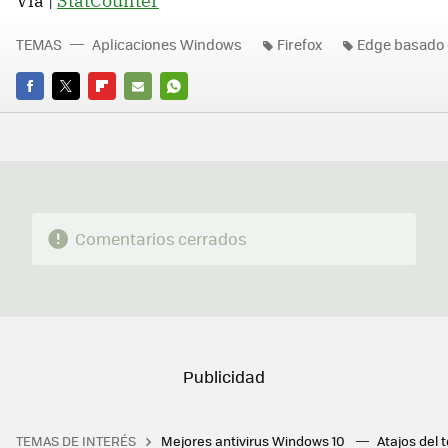
Vía |
StatCounter
TEMAS
Aplicaciones Windows
Firefox
Edge basado
FACEBOOK
TWITTER
FLIPBOARD
E-
WHATSAPP
MAIL
Comentarios cerrados
TEMAS DE INTERÉS
Mejores antivirus Windows 10
Atajos del 