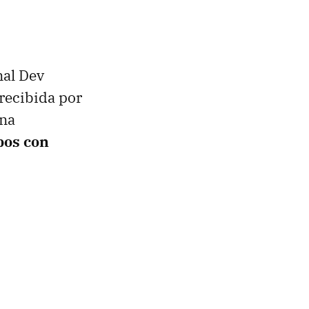
nal Dev
 recibida por
Una
pos con