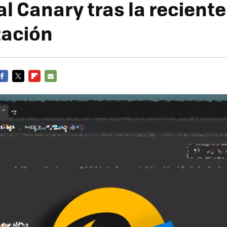
l Canary tras la reciente
zación
FACEBOOK
TWITTER
FLIPBOARD
E-
MAIL