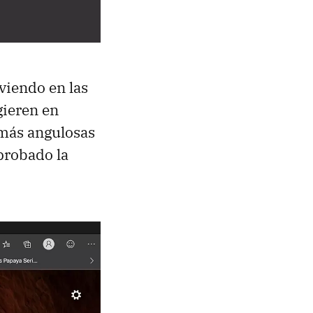
viendo en las
gieren en
 más angulosas
probado la