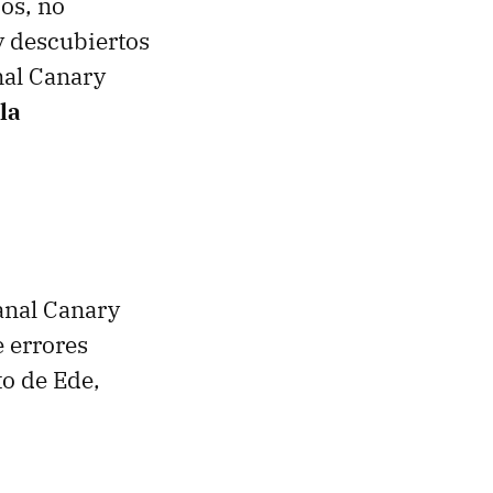
os, no
y descubiertos
nal Canary
la
anal Canary
e errores
to de Ede,