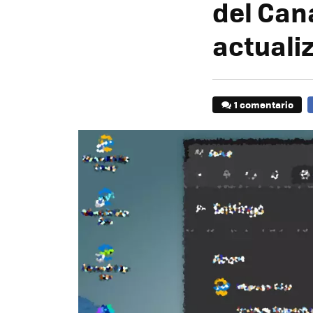
del Cana
actuali
1 comentario