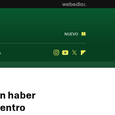
NUEVO
A
Instagram
Youtube
Twitter
Flipboard
n haber
dentro