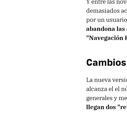
Y entre las no
demasiados acu
por un usuari
abandona las 
"Navegación 
Cambios 
La nueva vers
alcanza el el 
generales y me
llegan dos "r