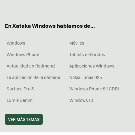
Twit
Fac
You
Inst
RSS
Flip
ter
ebo
tub
agr
boa
ok
e
am
rd
En Xataka Windows hablamos de...
Windows
Móviles
Windows Phone
Tablets e Híbridos
Actualidad en Redmond
Aplicaciones Windows
La aplicación de la semana
Nokia Lumia 925
Surface Pro 3
Windows Phone 8.1 GDR1
Lumia Denim
Windows 10
VER MÁS TEMAS