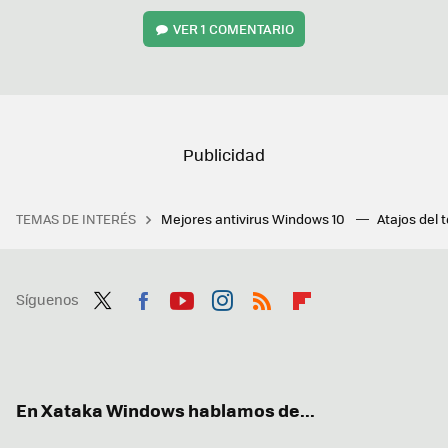
VER
1 COMENTARIO
TEMAS DE INTERÉS
Mejores antivirus Windows 10
Atajos del 
Síguenos
Twit
Fac
You
Inst
RSS
Flip
ter
ebo
tub
agr
boa
ok
e
am
rd
En Xataka Windows hablamos de...