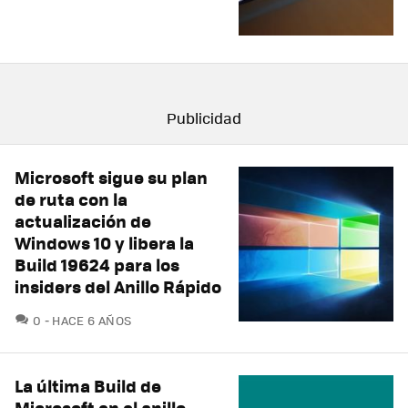
Microsoft sigue su plan
de ruta con la
actualización de
Windows 10 y libera la
Build 19624 para los
insiders del Anillo Rápido
COMENTARIOS
0
HACE 6 AÑOS
La última Build de
Microsoft en el anillo