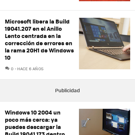
Microsoft libera la Build
19041.207 en el Anillo
Lento centrada en la
corrección de errores en
la rama 20H1 de Windows
10
COMENTARIOS
0
HACE 6 AÑOS
Windows 10 2004 un
poco más cerca: ya
puedes descargar la
Build 19041.173 dentro