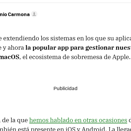
onio Carmona
e extendiendo los sistemas en los que su apli
e y ahora
la popular app para gestionar nue
a macOS
, el ecosistema de sobremesa de Apple.
 de la que
hemos hablado en otras ocasiones
d
bién está presente en iOS y Android. La llega