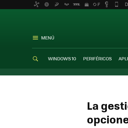
MENÚ
WINDOWS 10
PERIFÉRICOS
APL
La gest
opcione