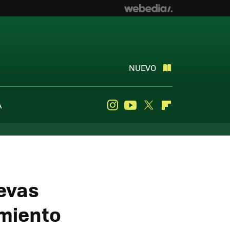
NUEVO
A
Instagram
Youtube
Twitter
Flipboard
uevas
amiento