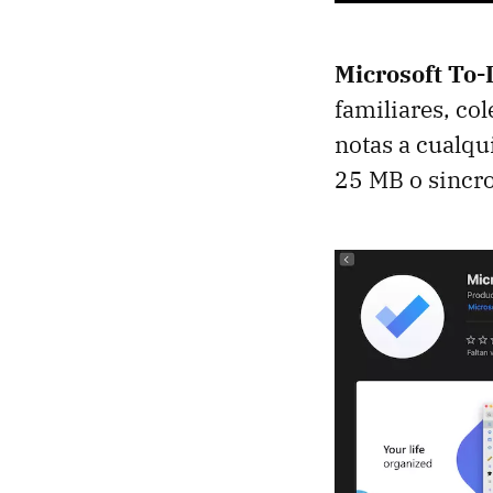
Microsoft To-D
familiares, co
notas a cualqu
25 MB o sincro