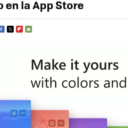
o en la App Store
FACEBOOK
TWITTER
FLIPBOARD
E-
MAIL