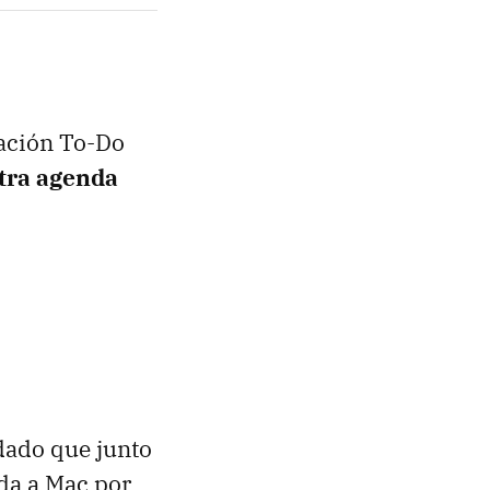
cación To-Do
stra agenda
ado que junto
da a Mac por