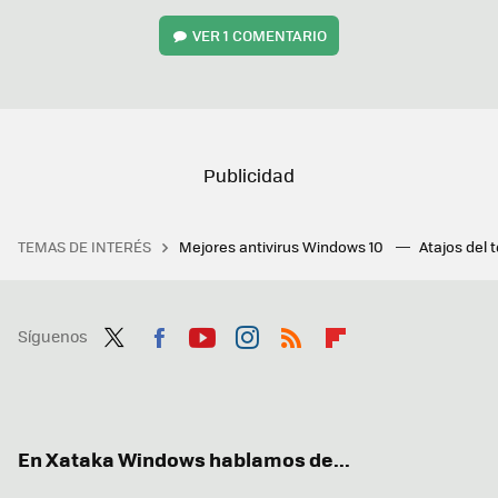
VER
1 COMENTARIO
TEMAS DE INTERÉS
Mejores antivirus Windows 10
Atajos del 
Síguenos
Twit
Fac
You
Inst
RSS
Flip
ter
ebo
tub
agr
boa
ok
e
am
rd
En Xataka Windows hablamos de...