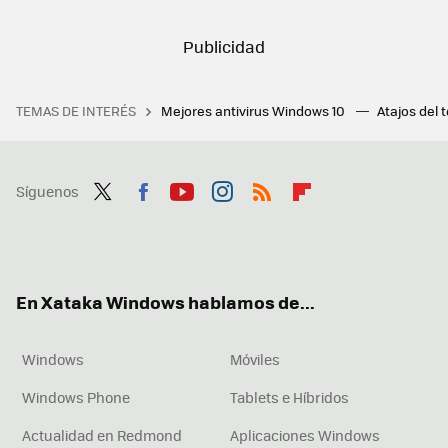
TEMAS DE INTERÉS
Mejores antivirus Windows 10
Atajos del 
Síguenos
Twit
Fac
You
Inst
RSS
Flip
ter
ebo
tub
agr
boa
ok
e
am
rd
En Xataka Windows hablamos de...
Windows
Móviles
Windows Phone
Tablets e Híbridos
Actualidad en Redmond
Aplicaciones Windows