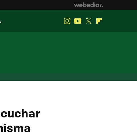
A
Instagram
Youtube
Twitter
Flipboard
scuchar
 misma