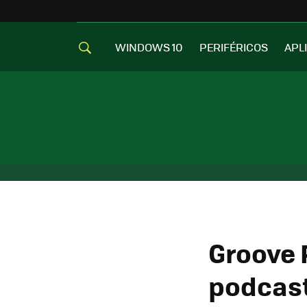
WINDOWS 10
PERIFÉRICOS
APL
Groove 
podcast