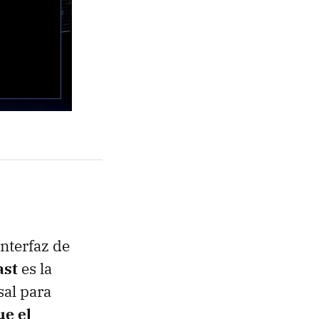
interfaz de
ast
es la
sal para
e el