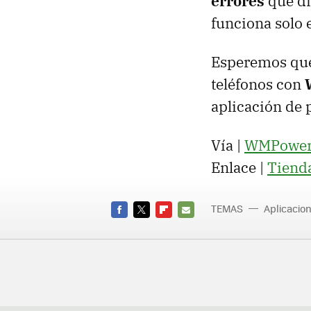
errores
que di
funciona solo 
Esperemos que 
teléfonos con
aplicación de 
Vía |
WMPower
Enlace |
Tienda
TEMAS
Aplicacio
FACEBOOK
TWITTER
FLIPBOARD
E-
MAIL