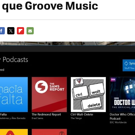
z que Groove Music
FACEBOOK
TWITTER
FLIPBOARD
E-
MAIL