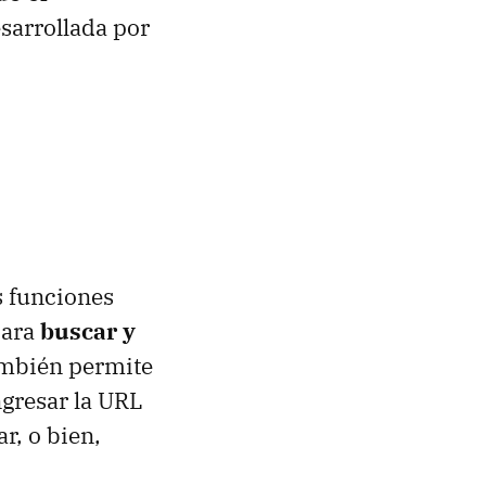
esarrollada por
s funciones
para
buscar y
ambién permite
ngresar la URL
r, o bien,