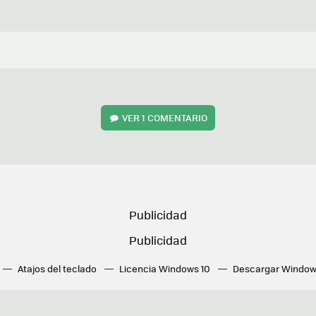
VER
1 COMENTARIO
Atajos del teclado
Licencia Windows 10
Descargar Window
ué tarjeta gráfica tengo
Fórmulas Excel
DirectX
Fondos W
OneDrive
Nuevos Surface