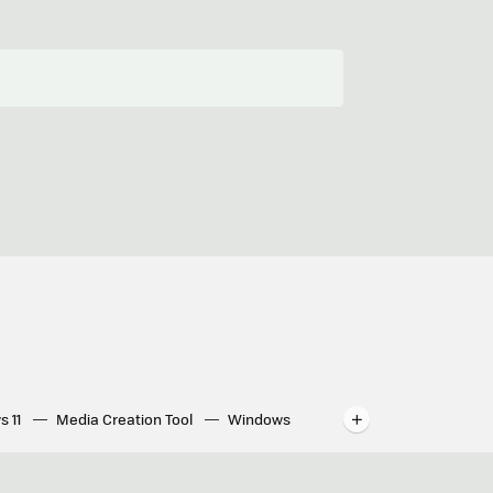
s 11
Media Creation Tool
Windows
indows
WhatsApp para ordenador