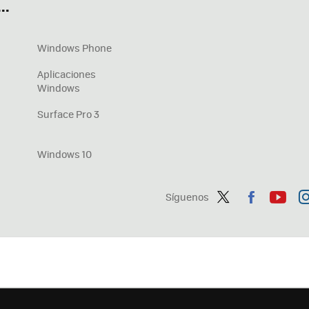
..
Windows Phone
Aplicaciones
Windows
Surface Pro 3
Windows 10
Síguenos
Twit
Fac
You
In
ter
ebo
tub
ag
ok
e
a