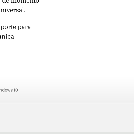
 y de momento
niversal.
oporte para
única
ndows 10