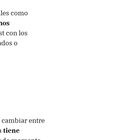
tales como
mos
st con los
ados o
e cambiar entre
ía
tiene