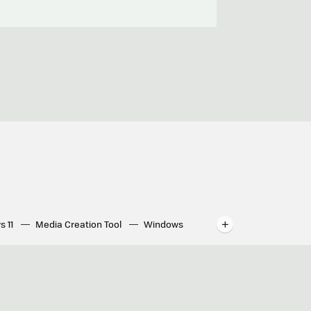
s 11
Media Creation Tool
Windows
indows
WhatsApp para ordenador