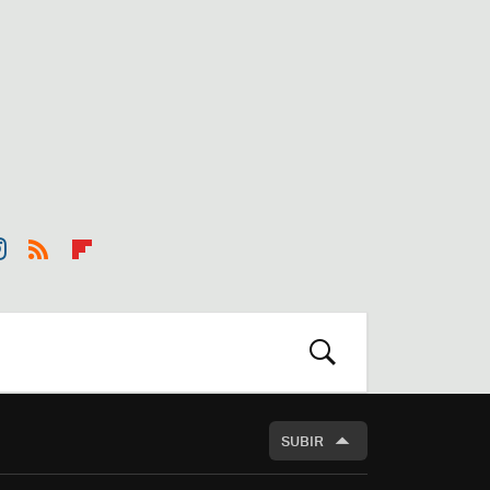
st
RSS
Flip
r
boa
m
rd
BUSCAR
SUBIR