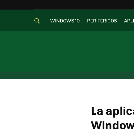
WINDOWS 10
PERIFÉRICOS
APL
La aplic
Windows