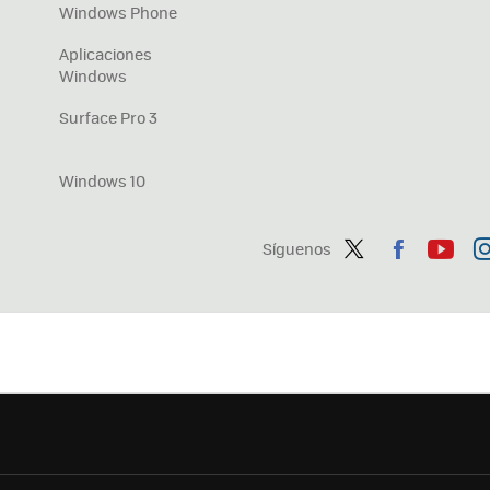
Windows Phone
Aplicaciones
Windows
Surface Pro 3
Windows 10
Síguenos
Twit
Fac
You
In
ter
ebo
tub
ag
ok
e
a