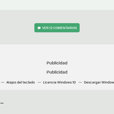
VER
12 COMENTARIOS
Atajos del teclado
Licencia Windows 10
Descargar Window
ué tarjeta gráfica tengo
Fórmulas Excel
DirectX
Fondos W
OneDrive
Nuevos Surface
..