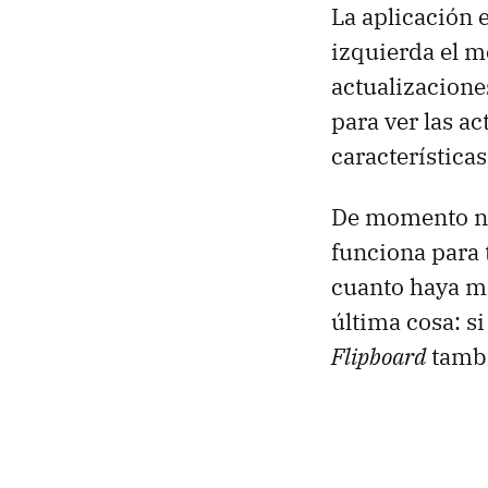
La aplicación 
izquierda el me
actualizacione
para ver las a
características
De momento no 
funciona para 
cuanto haya má
última cosa: s
Flipboard
tambi