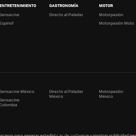
ENTRETENIMIENTO
GASTRONOMÍA
MOTOR
Sensacine
Directo al Paladar
Motorpasión
Espinof
Motorpasión Moto
Sensacine México
Directo al Paladar
Motorpasión
México
México
Sensacine
Colombia
erceros para generar estadísticas de audiencia y mostrar publicidad pe