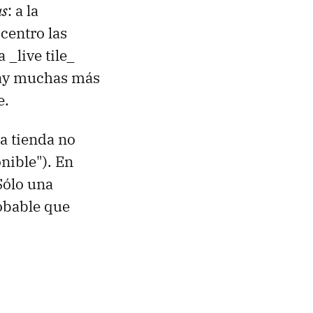
as
: a la
 centro las
_live tile_
 hay muchas más
e.
a tienda no
nible"). En
Sólo una
robable que