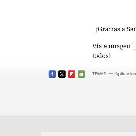
_¡Gracias a Sa
Vía e imagen |
todos)
TEMAS
Aplicacio
FACEBOOK
TWITTER
FLIPBOARD
E-
MAIL