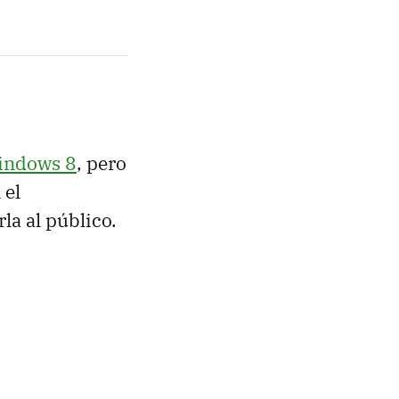
Windows 8
, pero
 el
la al público.